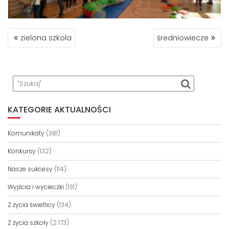
NAWIGACJA
zielona szkola
średniowiecze
WPISU
KATEGORIE AKTUALNOŚCI
Komunikaty
(381)
Konkursy
(132)
Nasze sukcesy
(114)
Wyjścia i wycieczki
(131)
Z życia świetlicy
(134)
Z życia szkoły
(2 173)