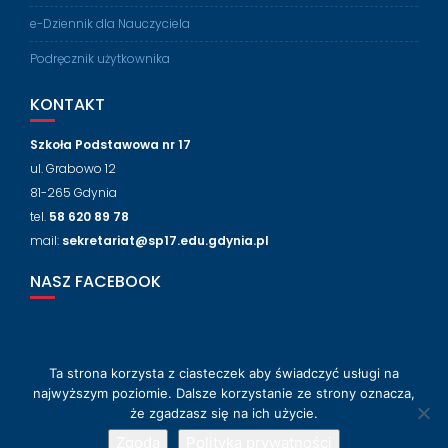
e-Dziennik dla Nauczyciela
Podręcznik użytkownika
KONTAKT
Szkoła Podstawowa nr 17
ul. Grabowo 12
81-265 Gdynia
tel.
58 620 89 78
mail:
sekretariat@sp17.edu.gdynia.pl
NASZ FACEBOOK
Ta strona korzysta z ciasteczek aby świadczyć usługi na
© 2018-2024 Szkoła Podstawowa nr 17 w Gdyni
najwyższym poziomie. Dalsze korzystanie ze strony oznacza,
że zgadzasz się na ich użycie.
Wsparcie techniczne
LabLogic
Zgoda
Polityka prywatności
Education Base by
Acme Themes