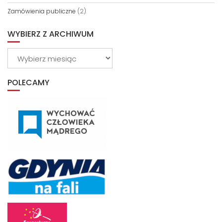
Zamówienia publiczne
(2)
WYBIERZ Z ARCHIWUM
Wybierz
z
archiwum
POLECAMY