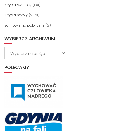
Z życia świetlicy
(134)
Z życia szkoły
(2 173)
Zamówienia publiczne
(2)
WYBIERZ Z ARCHIWUM
Wybierz
z
archiwum
POLECAMY