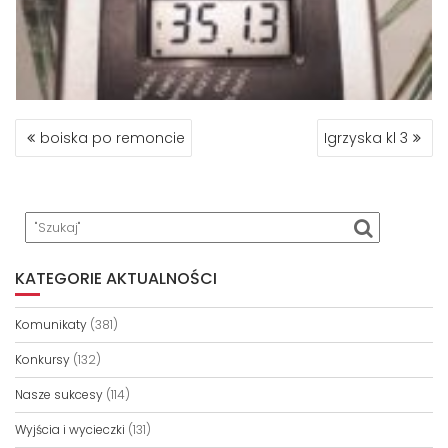
NAWIGACJA
boiska po remoncie
Igrzyska kl 3
WPISU
KATEGORIE AKTUALNOŚCI
Komunikaty
(381)
Konkursy
(132)
Nasze sukcesy
(114)
Wyjścia i wycieczki
(131)