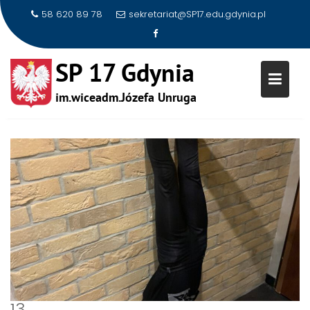
58 620 89 78
sekretariat@SP17.edu.gdynia.pl
Skip
to
RUSZ SIĘ!
content
13