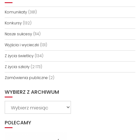
Komunikaty
(381)
Konkursy
(132)
Nasze sukcesy
(114)
Wyjścia i wycieczki
(131)
Z życia świetlicy
(134)
Z życia szkoły
(2 173)
Zamówienia publiczne
(2)
WYBIERZ Z ARCHIWUM
Wybierz
z
archiwum
POLECAMY