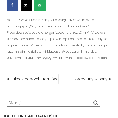
Mateusz Wrzos uczeń klasy VII b wziął udział w Projekcie
Edukacyjnym ,,Gdynia moje miasto – okno na świat” .
Przedsięwzięcie zostało zorganizowane przez LO nr V i VI z okazji
92 rocznicy nadania Gdyni praw miejskich. Była to już XIII edycja
tego konkursu. Mateusz to najmłodszy uczestnik ,a oceniano go
razem z gimnazjalistami. Mateusz Wrzos zajął III miejskie.
Uczniowi gratulujemy i życzymy dalszych sukcesów oratorskich.
NAWIGACJA
Sukces naszych uczniów
Zwiastuny wiosny
WPISU
KATEGORIE AKTUALNOŚCI