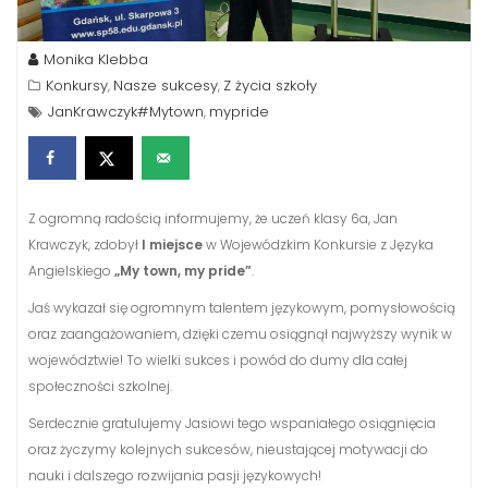
Monika Klebba
Konkursy
Nasze sukcesy
Z życia szkoły
,
,
JanKrawczyk#Mytown
mypride
,
Z ogromną radością informujemy, że uczeń klasy 6a, Jan
Krawczyk, zdobył
I miejsce
w Wojewódzkim Konkursie z Języka
Angielskiego
„My town, my pride”
.
Jaś wykazał się ogromnym talentem językowym, pomysłowością
oraz zaangażowaniem, dzięki czemu osiągnął najwyższy wynik w
województwie! To wielki sukces i powód do dumy dla całej
społeczności szkolnej.
Serdecznie gratulujemy Jasiowi tego wspaniałego osiągnięcia
oraz życzymy kolejnych sukcesów, nieustającej motywacji do
nauki i dalszego rozwijania pasji językowych!