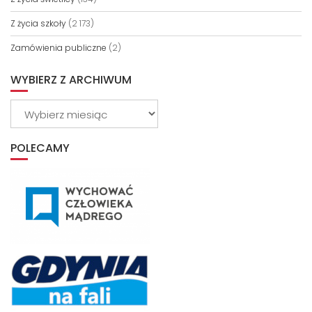
Z życia szkoły
(2 173)
Zamówienia publiczne
(2)
WYBIERZ Z ARCHIWUM
Wybierz
z
archiwum
POLECAMY