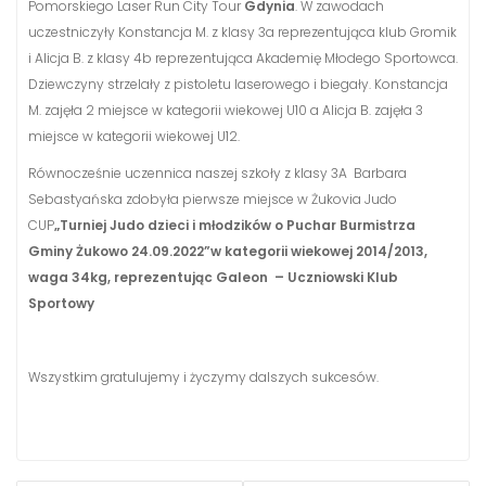
Pomorskiego Laser Run City Tour
Gdynia
. W zawodach
uczestniczyły Konstancja M. z klasy 3a reprezentująca klub Gromik
i Alicja B. z klasy 4b reprezentująca Akademię Młodego Sportowca.
Dziewczyny strzelały z pistoletu laserowego i biegały. Konstancja
M. zajęła 2 miejsce w kategorii wiekowej U10 a Alicja B. zajęła 3
miejsce w kategorii wiekowej U12.
Równocześnie uczennica naszej szkoły z klasy 3A Barbara
Sebastyańska zdobyła pierwsze miejsce w Żukovia Judo
CUP
„Turniej Judo dzieci i młodzików o Puchar Burmistrza
Gminy Żukowo 24.09.2022”
w kategorii wiekowej 2014/2013,
waga 34kg,
reprezentując Galeon – Uczniowski Klub
Sportowy
Wszystkim gratulujemy i życzymy dalszych sukcesów.