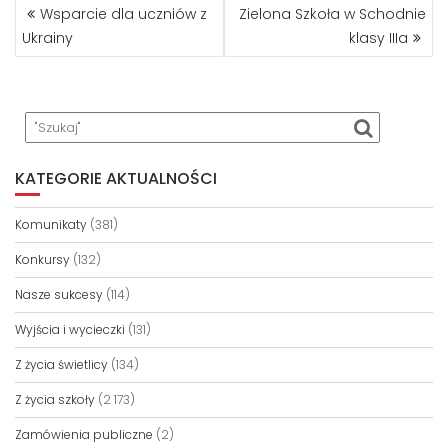
NAWIGACJA
Wsparcie dla uczniów z
Zielona Szkoła w Schodnie
WPISU
Ukrainy
klasy IIIa
KATEGORIE AKTUALNOŚCI
Komunikaty
(381)
Konkursy
(132)
Nasze sukcesy
(114)
Wyjścia i wycieczki
(131)
Z życia świetlicy
(134)
Z życia szkoły
(2 173)
Zamówienia publiczne
(2)