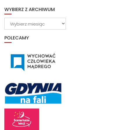
WYBIERZ Z ARCHIWUM
Wybierz
z
archiwum
POLECAMY