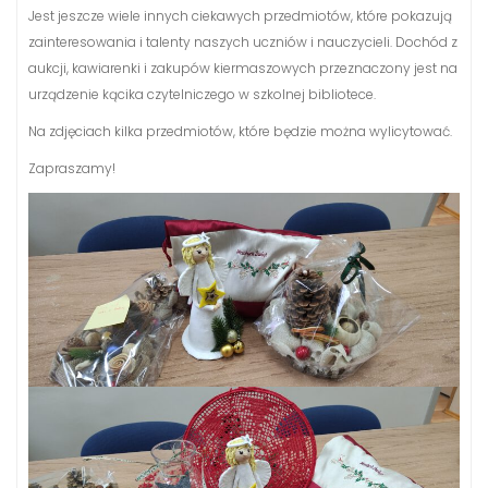
Jest jeszcze wiele innych ciekawych przedmiotów, które pokazują
zainteresowania i talenty naszych uczniów i nauczycieli. Dochód z
aukcji, kawiarenki i zakupów kiermaszowych przeznaczony jest na
urządzenie kącika czytelniczego w szkolnej bibliotece.
Na zdjęciach kilka przedmiotów, które będzie można wylicytować.
Zapraszamy!