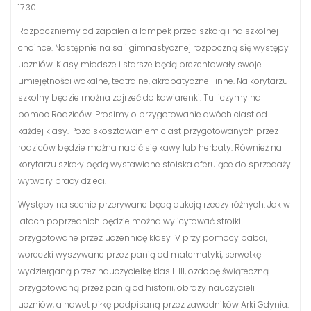
17.30.
Rozpoczniemy od zapalenia lampek przed szkołą i na szkolnej
choince. Następnie na sali gimnastycznej rozpoczną się występy
uczniów. Klasy młodsze i starsze będą prezentowały swoje
umiejętności wokalne, teatralne, akrobatyczne i inne. Na korytarzu
szkolny będzie można zajrzeć do kawiarenki. Tu liczymy na
pomoc Rodziców. Prosimy o przygotowanie dwóch ciast od
każdej klasy. Poza skosztowaniem ciast przygotowanych przez
rodziców będzie można napić się kawy lub herbaty. Również na
korytarzu szkoły będą wystawione stoiska oferujące do sprzedaży
wytwory pracy dzieci.
Występy na scenie przerywane będą aukcją rzeczy różnych. Jak w
latach poprzednich będzie można wylicytować stroiki
przygotowane przez uczennicę klasy IV przy pomocy babci,
woreczki wyszywane przez panią od matematyki, serwetkę
wydzierganą przez nauczycielkę klas I-III, ozdobę świąteczną
przygotowaną przez panią od historii, obrazy nauczycieli i
uczniów, a nawet piłkę podpisaną przez zawodników Arki Gdynia.