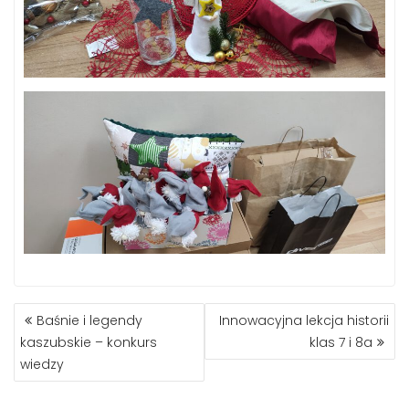
NAWIGACJA
Baśnie i legendy
Innowacyjna lekcja historii
WPISU
kaszubskie – konkurs
klas 7 i 8a
wiedzy