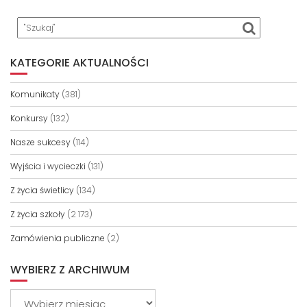
KATEGORIE AKTUALNOŚCI
Komunikaty
(381)
Konkursy
(132)
Nasze sukcesy
(114)
Wyjścia i wycieczki
(131)
Z życia świetlicy
(134)
Z życia szkoły
(2 173)
Zamówienia publiczne
(2)
WYBIERZ Z ARCHIWUM
Wybierz