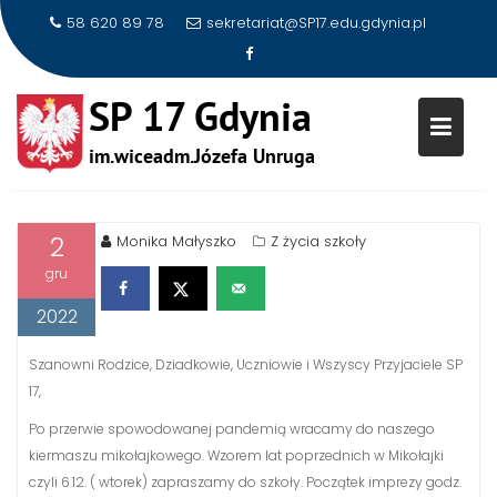
58 620 89 78
sekretariat@SP17.edu.gdynia.pl
Skip
SZKOLNY KIERMASZ
to
MIKOŁAJKOWY
content
2
Monika Małyszko
Z życia szkoły
gru
2022
Szanowni Rodzice, Dziadkowie, Uczniowie i Wszyscy Przyjaciele SP
17,
Po przerwie spowodowanej pandemią wracamy do naszego
kiermaszu mikołajkowego. Wzorem lat poprzednich w Mikołajki
czyli 6.12. ( wtorek) zapraszamy do szkoły. Początek imprezy godz.