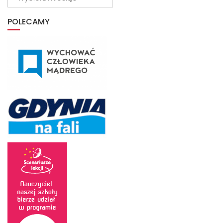
z
archiwum
POLECAMY