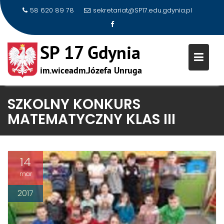
58 620 89 78
sekretariat@SP17.edu.gdynia.pl
Skip
SZKOLNY KONKURS
to
MATEMATYCZNY KLAS III
content
14
mar
2017