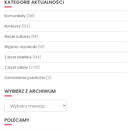
KATEGORIE AKTUALNOŚCI
Komunikaty
(381)
Konkursy
(132)
Nasze sukcesy
(114)
Wyjścia i wycieczki
(131)
Z życia świetlicy
(134)
Z życia szkoły
(2 173)
Zamówienia publiczne
(2)
WYBIERZ Z ARCHIWUM
Wybierz
z
archiwum
POLECAMY