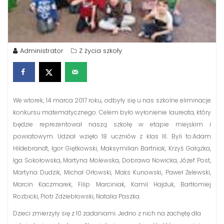
Administrator
Z życia szkoły
We wtorek, 14 marca 2017 roku, odbyły się u nas szkolne eliminacje
konkursu matematycznego. Celem było wyłonienie laureata, który
będzie reprezentował naszą szkołę w etapie miejskim i
powiatowym. Udział wzięło 18 uczniów z klas III. Byli to:Adam
Hildebrandt, Igor Giętkowski, Maksymilian Bartniak, Krzyś Gałązka,
Iga Sokołowska, Martyna Molewska, Dobrawa Nowicka, Józef Post,
Martyna Dudzik, Michał Orłowski, Maks Kunowski, Paweł Żelewski,
Marcin Kaczmarek, Filip Marciniak, Kamil Hajduk, Bartłomiej
Rozbicki, Piotr Zdziebłowski, Natalia Paszka.
Dzieci zmierzyły się z 10 zadaniami. Jedno z nich na zachętę dla