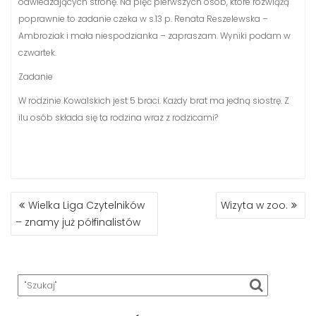
odwiedzających stronę. Na pięć pierwszych osób, które rozwiążą
poprawnie to zadanie czeka w s.13 p. Renata Reszelewska –
Ambroziak i mała niespodzianka – zapraszam. Wyniki podam w
czwartek.
Zadanie
W rodzinie Kowalskich jest 5 braci. Każdy brat ma jedną siostrę. Z
ilu osób składa się ta rodzina wraz z rodzicami?
NAWIGACJA
Wielka Liga Czytelników
Wizyta w zoo.
WPISU
– znamy już półfinalistów