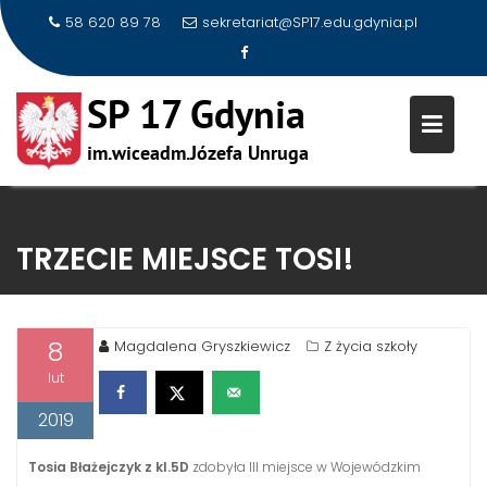
58 620 89 78
sekretariat@SP17.edu.gdynia.pl
Skip
to
TRZECIE MIEJSCE TOSI!
content
8
Magdalena Gryszkiewicz
Z życia szkoły
lut
2019
Tosia Błażejczyk z kl.5D
zdobyła III miejsce w Wojewódzkim