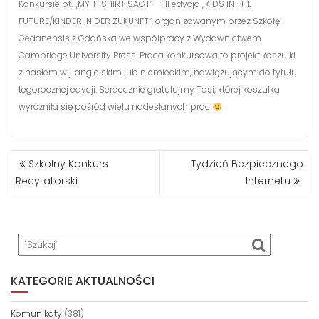
Konkursie pt. „MY T-SHIRT SAGT” – III edycja „KIDS IN THE
FUTURE/KINDER IN DER ZUKUNFT”, organizowanym przez Szkołę
Gedanensis z Gdańska we współpracy z Wydawnictwem
Cambridge University Press. Praca konkursowa to projekt koszulki
z hasłem w j. angielskim lub niemieckim, nawiązującym do tytułu
tegorocznej edycji. Serdecznie gratulujmy Tosi, której koszulka
wyróżniła się pośród wielu nadesłanych prac
NAWIGACJA
Szkolny Konkurs
Tydzień Bezpiecznego
WPISU
Recytatorski
Internetu
KATEGORIE AKTUALNOŚCI
Komunikaty
(381)