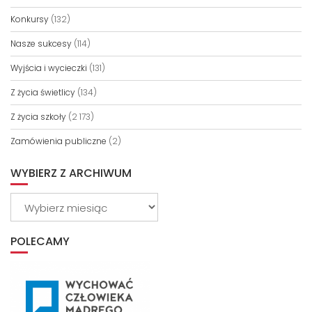
Konkursy
(132)
Nasze sukcesy
(114)
Wyjścia i wycieczki
(131)
Z życia świetlicy
(134)
Z życia szkoły
(2 173)
Zamówienia publiczne
(2)
WYBIERZ Z ARCHIWUM
Wybierz
z
archiwum
POLECAMY