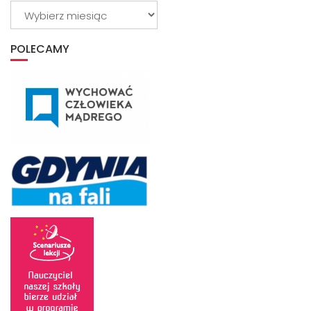
Wybierz
z
archiwum
POLECAMY