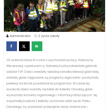
Administrator
Z życia szkoły
26 września klasa III a wraz z wychowawczynią p. Katarzyną
Wilczewską i opiekunem p. Gabrielą Kustrą odwiedziła gdański
oddział TVP. Dzieci zwiedziły siedzibę ośrodka telewizji gdańskiej,
widziały gdzie nagrywane są programy regionalne i posłuchały
prelekcji na temat powstawania programów. W czasie tej
wycieczki dzieci wybrały się także do Katedry Oliwskiej, gdzie
wysłuchały koncertu organowego i informacji dotyczących tej
wspaniałej budowli.Z katedry uczniowie udali się do Parku
Oliwskiego, by podziwiać przepiękne okazy botaniczne i