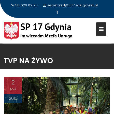
58 620 89 78
sekretariat@SP17.edu.gdynia.pl
Skip
to
TVP NA ŻYWO
content
2
paź
2016