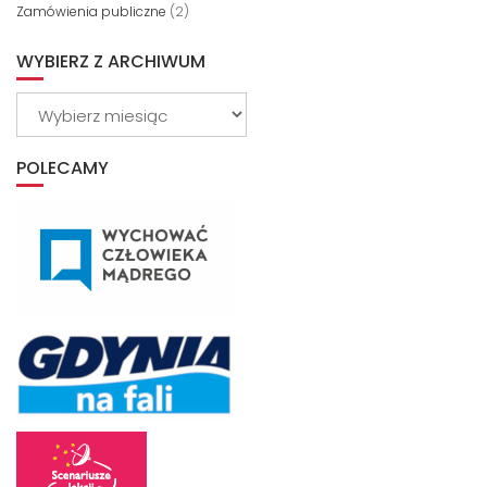
Zamówienia publiczne
(2)
WYBIERZ Z ARCHIWUM
Wybierz
z
archiwum
POLECAMY