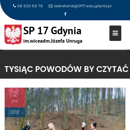
58 620 89 78
sekretariat@SP17.edu.gdynia.pl
Skip
to
TYSIĄC POWODÓW BY CZYTAĆ
content
2
paź
2017