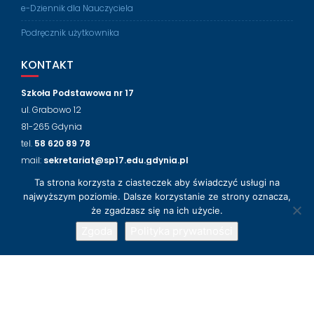
e-Dziennik dla Nauczyciela
Podręcznik użytkownika
KONTAKT
Szkoła Podstawowa nr 17
ul. Grabowo 12
81-265 Gdynia
tel.
58 620 89 78
mail:
sekretariat@sp17.edu.gdynia.pl
Ta strona korzysta z ciasteczek aby świadczyć usługi na
NASZ FACEBOOK
najwyższym poziomie. Dalsze korzystanie ze strony oznacza,
że zgadzasz się na ich użycie.
Zgoda
Polityka prywatności
© 2018-2024 Szkoła Podstawowa nr 17 w Gdyni
Wsparcie techniczne
LabLogic
Education Base by
Acme Themes