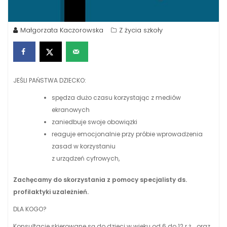
Małgorzata Kaczorowska
Z życia szkoły
JEŚLI PAŃSTWA DZIECKO:
spędza dużo czasu korzystając z mediów
ekranowych
zaniedbuje swoje obowiązki
reaguje emocjonalnie przy próbie wprowadzenia
zasad w korzystaniu
z urządzeń cyfrowych,
Zachęcamy do skorzystania z pomocy specjalisty ds.
profilaktyki uzależnień.
DLA KOGO?
Konsultacje skierowane są do dzieci w wieku od 6 do 12 r.ż., oraz