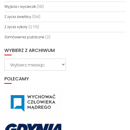
Wyjścia i wycieczki
(131)
Z życia świetlicy
(134)
Z życia szkoły
(2 173)
Zamówienia publiczne
(2)
WYBIERZ Z ARCHIWUM
Wybierz
z
archiwum
POLECAMY