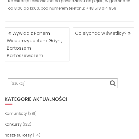
Rejestracja telefoniczna od poniedziałku do piątku, w godzinach
od 8:00 do 13:00, pod numerem telefonu: +48 518 014 959
NAWIGACJA
Wywiad z Panem
Co słychać w świetlicy?
WPISU
Wiceprezydentem Gdyni,
Bartoszem
Bartoszewiczem
KATEGORIE AKTUALNOŚCI
Komunikaty
(381)
Konkursy
(132)
Nasze sukcesy
(114)