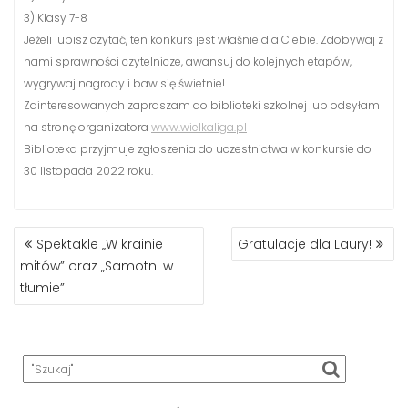
3) Klasy 7-8
Jeżeli lubisz czytać, ten konkurs jest właśnie dla Ciebie. Zdobywaj z
nami sprawności czytelnicze, awansuj do kolejnych etapów,
wygrywaj nagrody i baw się świetnie!
Zainteresowanych zapraszam do biblioteki szkolnej lub odsyłam
na stronę organizatora
www.wielkaliga.pl
Biblioteka przyjmuje zgłoszenia do uczestnictwa w konkursie do
30 listopada 2022 roku.
NAWIGACJA
Spektakle „W krainie
Gratulacje dla Laury!
WPISU
mitów” oraz „Samotni w
tłumie”