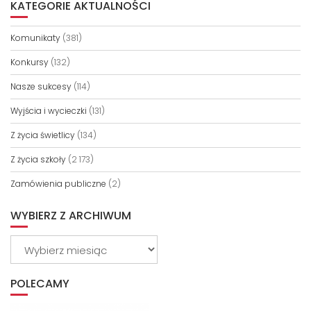
KATEGORIE AKTUALNOŚCI
Komunikaty
(381)
Konkursy
(132)
Nasze sukcesy
(114)
Wyjścia i wycieczki
(131)
Z życia świetlicy
(134)
Z życia szkoły
(2 173)
Zamówienia publiczne
(2)
WYBIERZ Z ARCHIWUM
Wybierz
z
archiwum
POLECAMY