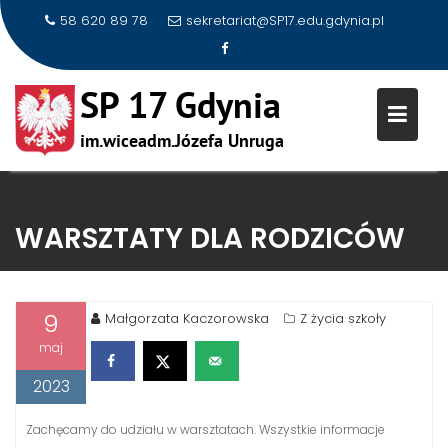
58 620 89 78
sekretariat@SP17.edu.gdynia.pl
Skip
to
WARSZTATY DLA RODZICÓW
content
9
Małgorzata Kaczorowska
Z życia szkoły
maj
2023
Zachęcamy do udziału w warsztatach. Wszystkie informacje