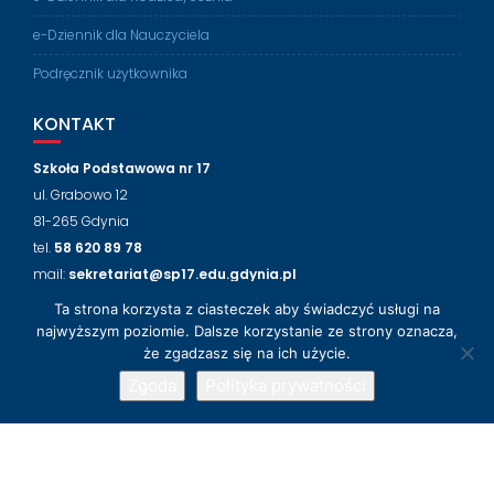
e-Dziennik dla Nauczyciela
Podręcznik użytkownika
KONTAKT
Szkoła Podstawowa nr 17
ul. Grabowo 12
81-265 Gdynia
tel.
58 620 89 78
mail:
sekretariat@sp17.edu.gdynia.pl
Ta strona korzysta z ciasteczek aby świadczyć usługi na
NASZ FACEBOOK
najwyższym poziomie. Dalsze korzystanie ze strony oznacza,
że zgadzasz się na ich użycie.
Zgoda
Polityka prywatności
© 2018-2024 Szkoła Podstawowa nr 17 w Gdyni
Wsparcie techniczne
LabLogic