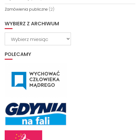
Zamówienia publiczne
(2)
WYBIERZ Z ARCHIWUM
Wybierz
z
archiwum
POLECAMY