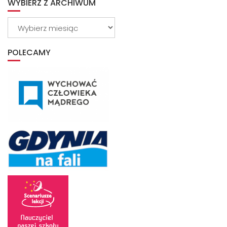
WYBIERZ Z ARCHIWUM
Wybierz
z
archiwum
POLECAMY