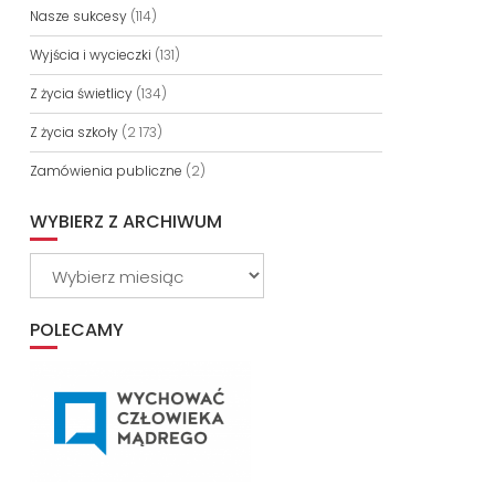
Nasze sukcesy
(114)
Wyjścia i wycieczki
(131)
Z życia świetlicy
(134)
Z życia szkoły
(2 173)
Zamówienia publiczne
(2)
WYBIERZ Z ARCHIWUM
Wybierz
z
archiwum
POLECAMY