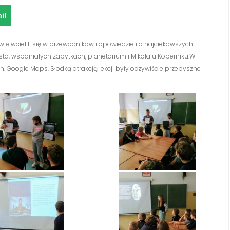
il
wie wcielili się w przewodników i opowiedzieli o najciekawszych
iasta, wspaniałych zabytkach, planetarium i Mikołaju Koperniku.W
. Google Maps. Słodką atrakcją lekcji były oczywiście przepyszne