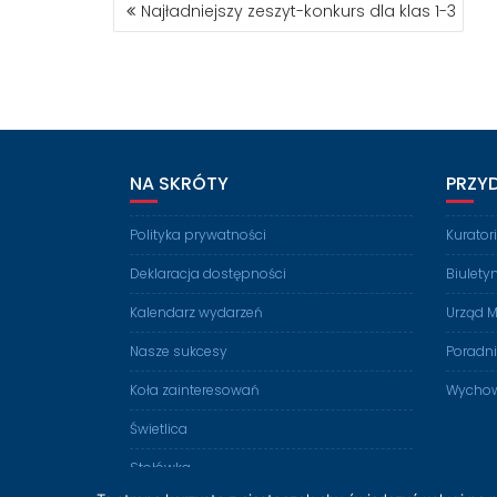
NAWIGACJA
Najładniejszy zeszyt-konkurs dla klas 1-3
WPISU
NA SKRÓTY
PRZY
Polityka prywatności
Kurato
Deklaracja dostępności
Biulety
Kalendarz wydarzeń
Urząd M
Nasze sukcesy
Poradn
Koła zainteresowań
Wychow
Świetlica
Stołówka