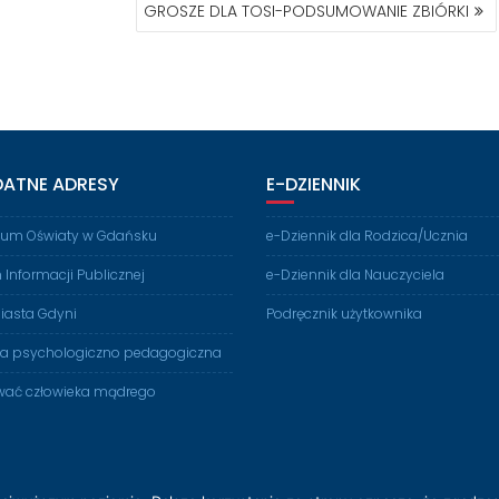
GROSZE DLA TOSI-PODSUMOWANIE ZBIÓRKI
DATNE ADRESY
E-DZIENNIK
rium Oświaty w Gdańsku
e-Dziennik dla Rodzica/Ucznia
n Informacji Publicznej
e-Dziennik dla Nauczyciela
iasta Gdyni
Podręcznik użytkownika
ia psychologiczno pedagogiczna
ać człowieka mądrego