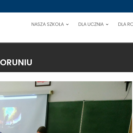
NASZA SZKOŁA
DLA UCZNIA
DLA R
TORUNIU