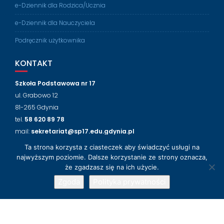
e-Dziennik dla Rodzica/Ucznia
e-Dziennik dla Nauczyciela
Podręcznik użytkownika
KONTAKT
Szkoła Podstawowa nr 17
ul. Grabowo 12
81-265 Gdynia
tel.
58 620 89 78
mail:
sekretariat@sp17.edu.gdynia.pl
Ta strona korzysta z ciasteczek aby świadczyć usługi na
NASZ FACEBOOK
najwyższym poziomie. Dalsze korzystanie ze strony oznacza,
że zgadzasz się na ich użycie.
Zgoda
Polityka prywatności
© 2018-2024 Szkoła Podstawowa nr 17 w Gdyni
Wsparcie techniczne
LabLogic