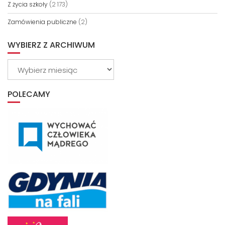
Z życia szkoły
(2 173)
Zamówienia publiczne
(2)
WYBIERZ Z ARCHIWUM
Wybierz
z
archiwum
POLECAMY