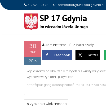
58 620 89 78
sekretariat@SP17.edu.gdynia.pl
Skip
to
WIZYTA W MARSZEWIE
content
30
Administrator
Z życia szkoły
mar
Facebook
Twitter
2015
Zapraszamy do obejrzenia fotogalerii z wizyty w Ogrodzi
wychowawczyniami i p. dyrektor.
https://plus.google.com/photos/1176377119647553816
NAWIGACJA
Życzenia wielkanocne