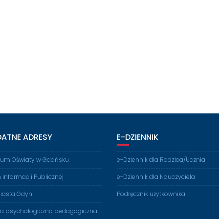
DATNE ADRESY
E-DZIENNIK
rium Oświaty w Gdańsku
e-Dziennik dla Rodzica/Ucznia
n Informacji Publicznej
e-Dziennik dla Nauczyciela
iasta Gdyni
Podręcznik użytkownika
ia psychologiczno pedagogiczna