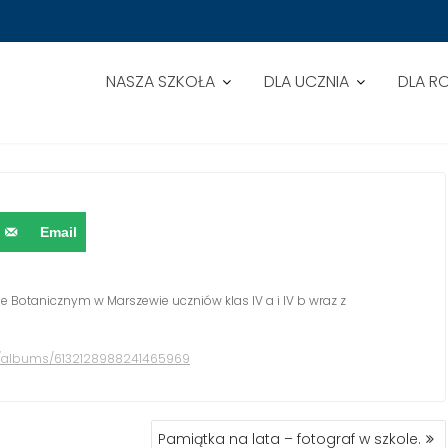
NASZA SZKOŁA
DLA UCZNIA
DLA R
Email
e Botanicznym w Marszewie uczniów klas IV a i IV b wraz z
30/albums/6132128988241465969
Pamiątka na lata – fotograf w szkole.