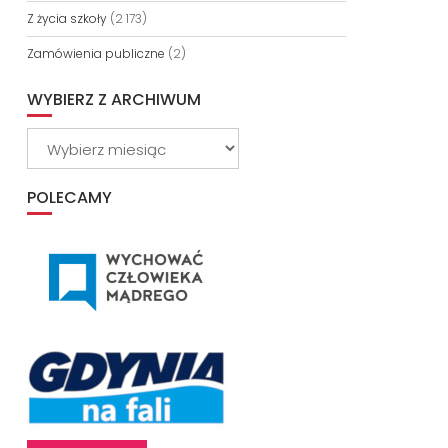
Z życia szkoły
(2 173)
Zamówienia publiczne
(2)
WYBIERZ Z ARCHIWUM
Wybierz
z
archiwum
POLECAMY