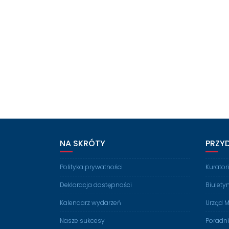
NA SKRÓTY
PRZY
Polityka prywatności
Kurato
Deklaracja dostępności
Biulety
Kalendarz wydarzeń
Urząd M
Nasze sukcesy
Poradn