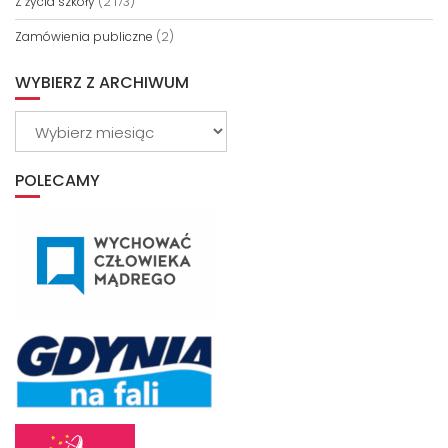
Z życia szkoły
(2 173)
Zamówienia publiczne
(2)
WYBIERZ Z ARCHIWUM
Wybierz
z
archiwum
POLECAMY