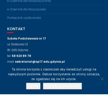
e-Dziennik dla Rodzica/Ucznia
e-Dziennik dla Nauczyciela
Podręcznik użytkownika
KONTAKT
Szkoła Podstawowa nr 17
ul. Grabowo 12
81-265 Gdynia
tel.
58 620 89 78
mail:
sekretariat@sp17.edu.gdynia.pl
Ta strona korzysta z ciasteczek aby świadczyć usługi na
NASZ FACEBOOK
najwyższym poziomie. Dalsze korzystanie ze strony oznacza,
że zgadzasz się na ich użycie.
Zgoda
Polityka prywatności
© 2018-2024 Szkoła Podstawowa nr 17 w Gdyni
Wsparcie techniczne
LabLogic