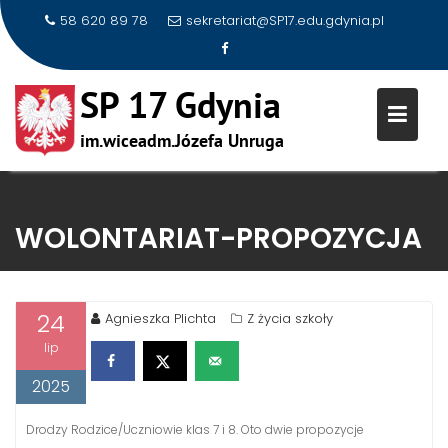
58 620 89 78
sekretariat@SP17.edu.gdynia.pl
Skip
to
WOLONTARIAT-PROPOZYCJA
content
24
Agnieszka Plichta
Z życia szkoły
lip
2025
Drodzy Rodzice/Uczniowie klas 7 i 8. Oto dwie propozycje