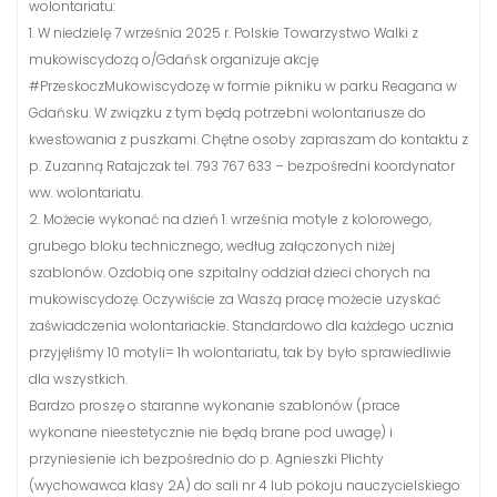
wolontariatu:
1. W niedzielę 7 września 2025 r. Polskie Towarzystwo Walki z
mukowiscydozą o/Gdańsk organizuje akcję
#PrzeskoczMukowiscydozę w formie pikniku w parku Reagana w
Gdańsku. W związku z tym będą potrzebni wolontariusze do
kwestowania z puszkami. Chętne osoby zapraszam do kontaktu z
p. Zuzanną Ratajczak tel. 793 767 633 – bezpośredni koordynator
ww. wolontariatu.
2. Możecie wykonać na dzień 1. września motyle z kolorowego,
grubego bloku technicznego, według załączonych niżej
szablonów. Ozdobią one szpitalny oddział dzieci chorych na
mukowiscydozę. Oczywiście za Waszą pracę możecie uzyskać
zaświadczenia wolontariackie. Standardowo dla każdego ucznia
przyjęliśmy 10 motyli= 1h wolontariatu, tak by było sprawiedliwie
dla wszystkich.
Bardzo proszę o staranne wykonanie szablonów (prace
wykonane nieestetycznie nie będą brane pod uwagę) i
przyniesienie ich bezpośrednio do p. Agnieszki Plichty
(wychowawca klasy 2A) do sali nr 4 lub pokoju nauczycielskiego