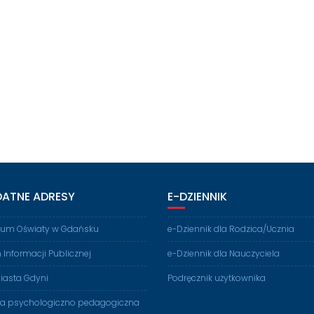
DATNE ADRESY
E-DZIENNIK
rium Oświaty w Gdańsku
e-Dziennik dla Rodzica/Ucznia
n Informacji Publicznej
e-Dziennik dla Nauczyciela
iasta Gdyni
Podręcznik użytkownika
ia psychologiczno pedagogiczna