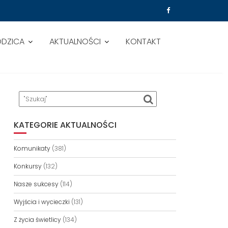
ODZICA
AKTUALNOŚCI
KONTAKT
LECIA SZKOŁY
KATEGORIE AKTUALNOŚCI
Komunikaty
(381)
Konkursy
(132)
Nasze sukcesy
(114)
Wyjścia i wycieczki
(131)
Z życia świetlicy
(134)