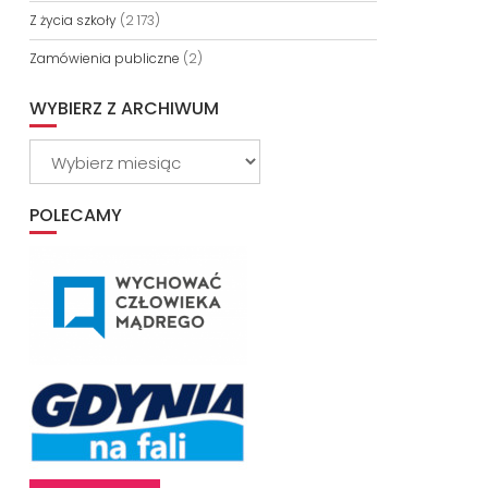
Z życia szkoły
(2 173)
Zamówienia publiczne
(2)
WYBIERZ Z ARCHIWUM
Wybierz
z
archiwum
POLECAMY