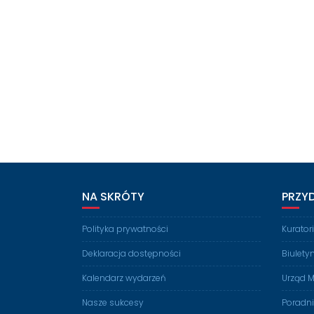
NA SKRÓTY
PRZY
Polityka prywatności
Kurato
Deklaracja dostępności
Biulety
Kalendarz wydarzeń
Urząd M
Nasze sukcesy
Poradn