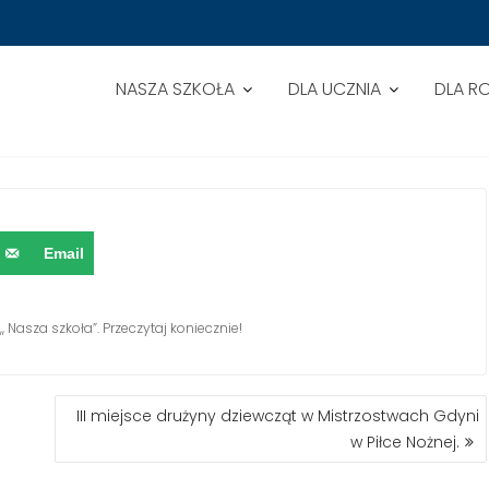
NASZA SZKOŁA
DLA UCZNIA
DLA R
GANIZOWANYCH Z OKAZJI 70 – 
Email
 Nasza szkoła”. Przeczytaj koniecznie!
III miejsce drużyny dziewcząt w Mistrzostwach Gdyni
w Piłce Nożnej.