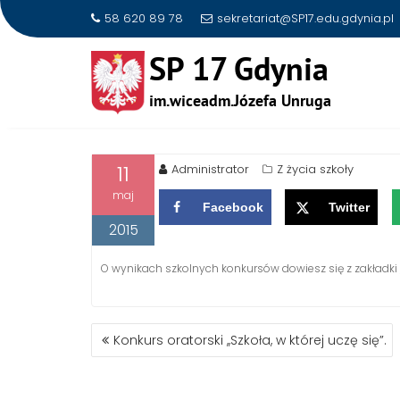
58 620 89 78
sekretariat@SP17.edu.gdynia.pl
Skip
to
WYNIKI KONKURSÓW ZOR
content
11
Administrator
Z życia szkoły
maj
Facebook
Twitter
2015
O wynikach szkolnych konkursów dowiesz się z zakładki ,,
NAWIGACJA
Konkurs oratorski ,,Szkoła, w której uczę się”.
WPISU