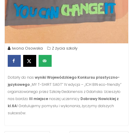
Iwona Osowska
Z życia szkoły
Dotarły do nas
wyniki Wojewódzkiego Konkursu plastyczno-
językowego
„MY T-SHIRT SAGT” IV edycja – „ICH BIN eco-friendly”
organizowanego przez Szkołę Gedanensis z Gdańska. Ucieszyło
nas bardzo
III miejsce
naszej uczennicy
Dobrawy Nowickiej z
kl.6A
! Gratulujemy pomysłu i wykonania, życzymy dalszych
sukcesów.