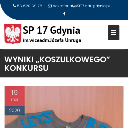
58 620 89 78
sekretariat@SP17.edu.gdynia.pl
Skip
WYNIKI „KOSZULKOWEGO”
to
KONKURSU
content
19
mar
2020