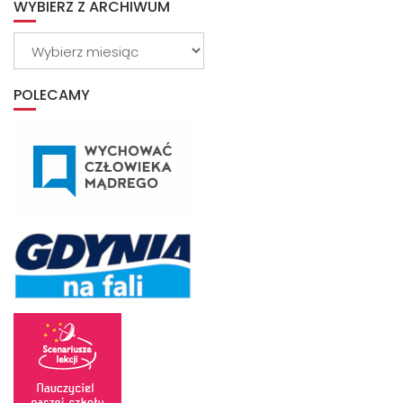
WYBIERZ Z ARCHIWUM
Wybierz
z
archiwum
POLECAMY