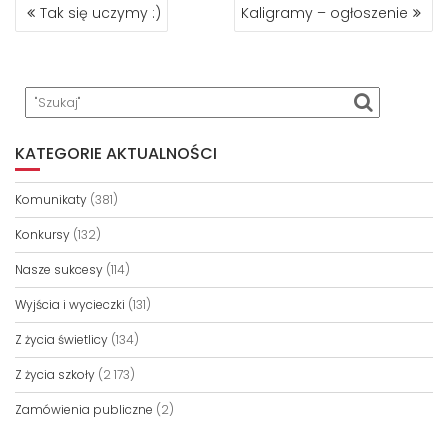
NAWIGACJA
Tak się uczymy :)
Kaligramy – ogłoszenie
WPISU
KATEGORIE AKTUALNOŚCI
Komunikaty
(381)
Konkursy
(132)
Nasze sukcesy
(114)
Wyjścia i wycieczki
(131)
Z życia świetlicy
(134)
Z życia szkoły
(2 173)
Zamówienia publiczne
(2)