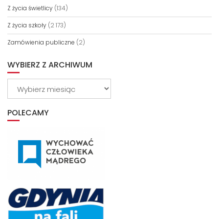
Z życia świetlicy
(134)
Z życia szkoły
(2 173)
Zamówienia publiczne
(2)
WYBIERZ Z ARCHIWUM
Wybierz
z
archiwum
POLECAMY