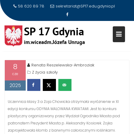
58 620 89 78
sekretariat@SP17.edu.gdynia.pl
WYRÓŻNIENIE W XI EDYCJI
Skip
KONKURSU GDYNIA MALOWAN
to
KWIATAMI
content
8
Renata Reszelewska-Ambroziak
Z życia szkoły
cze
2025
Uczennica klasy 3 a Zoja Chowicka otrzymała wyróżnienie w XI
edycji konkursu GDYNIA MALOWANA KWIATAMI. Jest to konkurs
plastyczny organizowany przez Wydział Ogrodnika Miasta pod
patronatem Prezydent Miasta p. Aleksandry Kosiorek. Zojka
zaprojektowała klomb z barwnymi całorocznymi roślinkami.