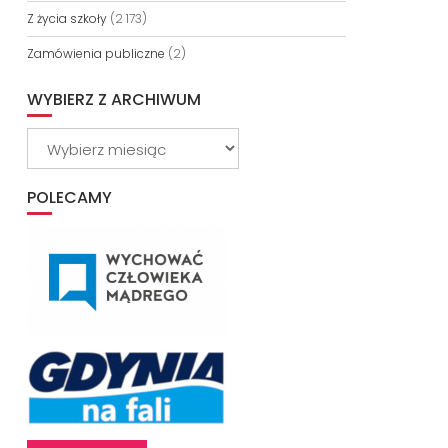
Z życia szkoły
(2 173)
Zamówienia publiczne
(2)
WYBIERZ Z ARCHIWUM
Wybierz
z
archiwum
POLECAMY