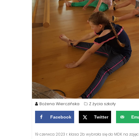
Bożena Wierczińska
Z życia szkoły
Facebook
Twitter
Ema
19 czerwca 2023 r. klasa 2b wybrała się do MDK na zajęci