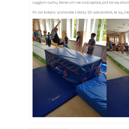
ciągłym ruchu, trener ich nie oszczędzał, pot lał się str
Po raz kolejny uczniowie z klasy 2b udowodnili, że są ,,ni