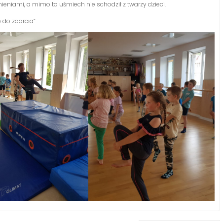
umieniami, a mimo to uśmiech nie schodził z twarzy dzieci.
e do zdarcia”