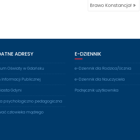
Brawo Konstancja!
DATNE ADRESY
E-DZIENNIK
rium Oświaty w Gdańsku
e-Dziennik dla Rodzica/Ucznia
n Informacji Publicznej
e-Dziennik dla Nauczyciela
iasta Gdyni
Podręcznik użytkownika
ia psychologiczno pedagogiczna
ać człowieka mądrego