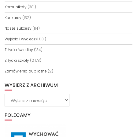
Komunikaty
(381)
Konkursy
(132)
Nasze sukcesy
(114)
Wyjścia i wycieczki
(131)
Z życia świetlicy
(134)
Z życia szkoły
(2 173)
Zamówienia publiczne
(2)
WYBIERZ Z ARCHIWUM
Wybierz
z
archiwum
POLECAMY