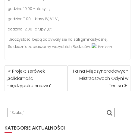
godzina 10.00 – klasy III,
godzina 11.00 – klasy IV, V i VI,
godzina 12.00- grupy ,,0″.
Uroczystości będą odbywały się na sali gimnastycznej.
Serdecznie zapraszamy wszystkich Rodziców.
NAWIGACJA
Projekt zerówek
I a na Międzynarodowych
WPISU
„Solidarność
Mistrzostwach Gdyni w
międzypokoleniowa”
Tenisa
KATEGORIE AKTUALNOŚCI