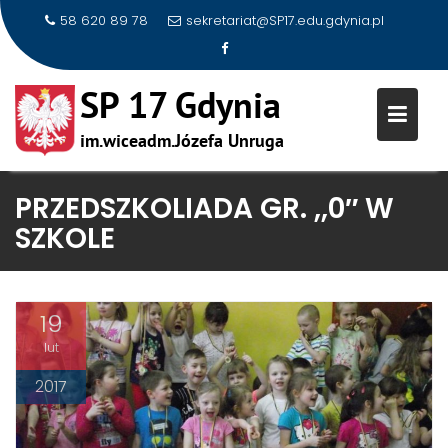
58 620 89 78
sekretariat@SP17.edu.gdynia.pl
Skip
PRZEDSZKOLIADA GR. ,,0″ W
to
SZKOLE
content
19
lut
2017