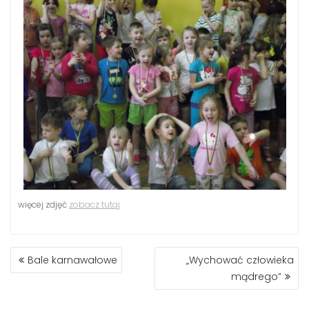
więcej zdjęć
zobacz tutaj
NAWIGACJA
Bale karnawałowe
„Wychować człowieka
WPISU
mądrego”