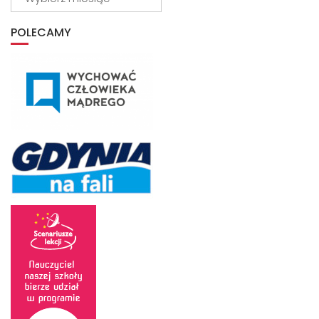
z
archiwum
POLECAMY