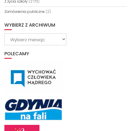
Z życia szkoły
(2 173)
Zamówienia publiczne
(2)
WYBIERZ Z ARCHIWUM
Wybierz
z
archiwum
POLECAMY