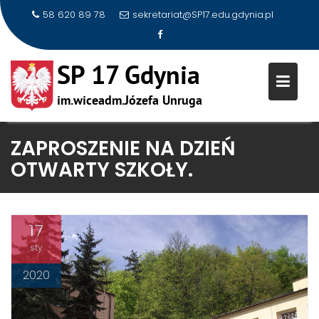
58 620 89 78
sekretariat@SP17.edu.gdynia.pl
Skip
ZAPROSZENIE NA DZIEŃ
to
OTWARTY SZKOŁY.
content
17
sty
2020