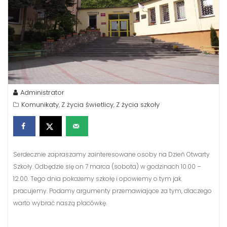
Administrator
Komunikaty
Z życia świetlicy
Z życia szkoły
,
,
Serdecznie zapraszamy zainteresowane osoby na Dzień Otwarty
Szkoły. Odbędzie się on 7 marca (sobota) w godzinach 10.00 –
12.00. Tego dnia pokażemy szkołę i opowiemy o tym jak
pracujemy. Podamy argumenty przemawiające za tym, dlaczego
warto wybrać naszą placówkę.