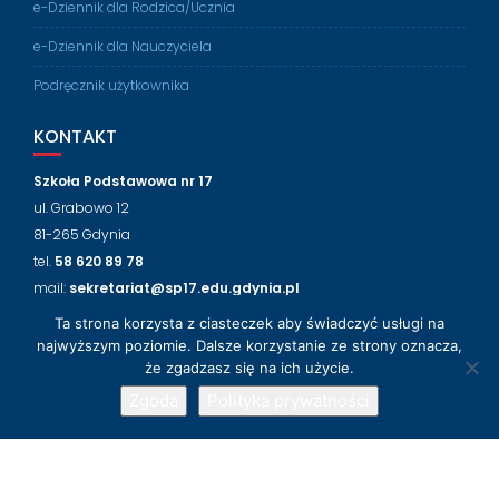
e-Dziennik dla Rodzica/Ucznia
e-Dziennik dla Nauczyciela
Podręcznik użytkownika
KONTAKT
Szkoła Podstawowa nr 17
ul. Grabowo 12
81-265 Gdynia
tel.
58 620 89 78
mail:
sekretariat@sp17.edu.gdynia.pl
Ta strona korzysta z ciasteczek aby świadczyć usługi na
NASZ FACEBOOK
najwyższym poziomie. Dalsze korzystanie ze strony oznacza,
że zgadzasz się na ich użycie.
Zgoda
Polityka prywatności
© 2018-2024 Szkoła Podstawowa nr 17 w Gdyni
Wsparcie techniczne
LabLogic