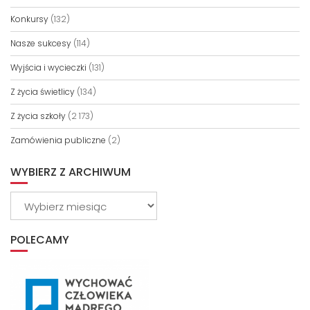
Konkursy
(132)
Nasze sukcesy
(114)
Wyjścia i wycieczki
(131)
Z życia świetlicy
(134)
Z życia szkoły
(2 173)
Zamówienia publiczne
(2)
WYBIERZ Z ARCHIWUM
Wybierz
z
archiwum
POLECAMY