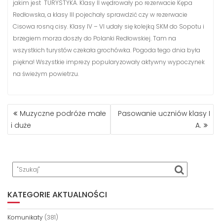
jakim jest TURYSTYKA. Klasy II wędrowały po rezerwacie Kępa
Redłowska, a klasy III pojechały sprawdzić czy w rezerwacie
Cisowa rosną cisy. Klasy IV – VI udały się kolejką SKM do Sopotu i
brzegiem morza doszły do Polanki Redłowskiej. Tam na
wszystkich turystów czekała grochówka. Pogoda tego dnia była
piękna! Wszystkie imprezy popularyzowały aktywny wypoczynek
na świeżym powietrzu.
NAWIGACJA
Muzyczne podróże małe
Pasowanie uczniów klasy I
WPISU
i duże
A.
KATEGORIE AKTUALNOŚCI
Komunikaty
(381)