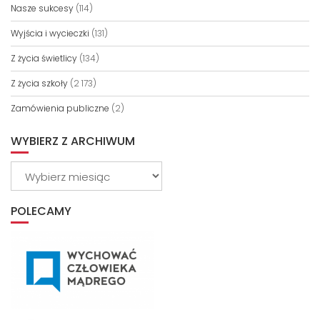
Nasze sukcesy
(114)
Wyjścia i wycieczki
(131)
Z życia świetlicy
(134)
Z życia szkoły
(2 173)
Zamówienia publiczne
(2)
WYBIERZ Z ARCHIWUM
Wybierz
z
archiwum
POLECAMY