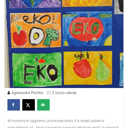
Agnieszka Plichta
Z życia szkoły
W minionym tygodniu uczniowie klasy 3 A wzięli udział w
warsztatach pt. „Skąd się bierze żywność ekologiczna?” w ramach