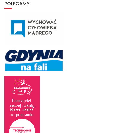
archiwum
POLECAMY