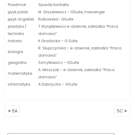
Przedmiot
Sposób kontaktu
język polski
M. Gryszkiewicz – GSuite, messenger
język angielski
Rutkowska- GSuite
plastyka /
T.Wyrąbkiewicz e-dziennik, zakładka “Praca
technika
domowa”
historia
K.Grodzicka – G Suite
R. Słupczyńska – e-dziennik, zakładka “Praca
biologia
domowa”
geografia
Szmytkiewicz – GSuite
A. Miszczak – e-dziennik, zakładka “Praca
matematyka
domowa”
informatyka
A.Dobrzycka – GSuite
NAWIGACJA
5A
5C
WPISU