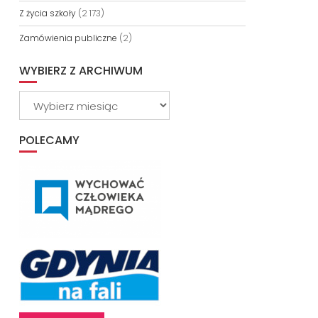
Z życia szkoły
(2 173)
Zamówienia publiczne
(2)
WYBIERZ Z ARCHIWUM
Wybierz
z
archiwum
POLECAMY