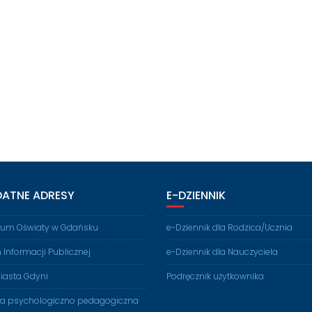
DATNE ADRESY
E-DZIENNIK
rium Oświaty w Gdańsku
e-Dziennik dla Rodzica/Ucznia
n Informacji Publicznej
e-Dziennik dla Nauczyciela
iasta Gdyni
Podręcznik użytkownika
ia psychologiczno pedagogiczna