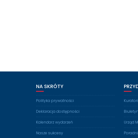
NA SKRÓTY
PRZY
Polityka prywatności
Kurato
Deklaracja dostępności
Biulety
Kalendarz wydarzeń
Urząd M
Nasze sukcesy
Poradn