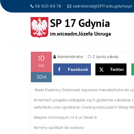
58 620 89 78
sekretariat@SP17.edu.gdynia.pl
Skip
to
INFORMACJA DLAA ROD
content
10
Administrator
Z życia szkoły
wrz
Facebook
Twitter
2014
Rada Dzielnicy Grabówek zaprasza mieszkańców do udz
W ramach projektu odbędzie się 5-godzinne szkolenie
certyfikatu oraz spotkanie z funkcjonariuszami Straży Miejs
Miejsce: Gimnazjum nr 4 ul. Okrzei 6
terminy spotkań do wyboru: