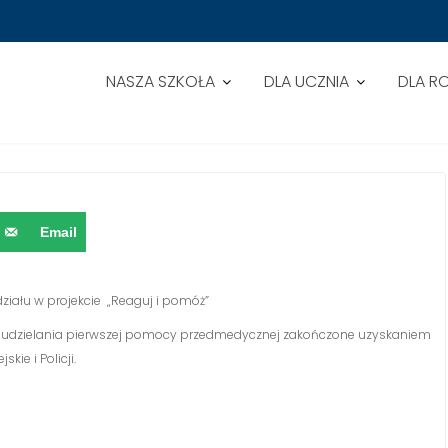
NASZA SZKOŁA
DLA UCZNIA
DLA R
ZICÓW
Email
iału w projekcie „Reaguj i pomóż”
 z udzielania pierwszej pomocy przedmedycznej zakończone uzyskaniem
kie i Policji.