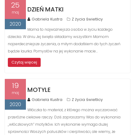
25
DZIEŃ MATKI
maj
Gabriela Kustra
Z życia świetlicy
2020
Mama to najważniejsza osoba w życiu każdego
dziecka. W dniu Jej święta składamy wszystkim Mamom
najserdeczniejsze życzenia, a miłym dodatkiem do tych życzeń
będzie laurka. Pomysłów na jej wykonanie macie…
Czytaj więcej
19
MOTYLE
maj
Gabriela Kustra
Z życia świetlicy
2020
Włóczka to materiał, z którego można wyczarować
przeróżne ciekawe rzeczy. Dziś zapraszamy Was do wykonania
„włóczkowych” motylków. Ich wykonanie wymaga dużej
sprawności Waszych paluszków i cierpliwości, ale wiemy, że