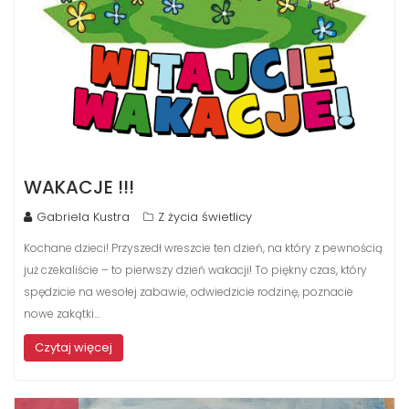
WAKACJE !!!
Gabriela Kustra
Z życia świetlicy
Kochane dzieci! Przyszedł wreszcie ten dzień, na który z pewnością
już czekaliście – to pierwszy dzień wakacji! To piękny czas, który
spędzicie na wesołej zabawie, odwiedzicie rodzinę, poznacie
nowe zakątki…
Czytaj więcej