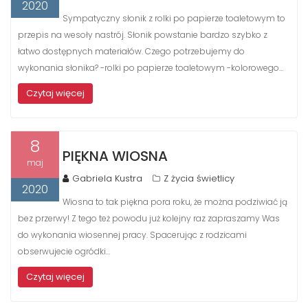
2020
Sympatyczny słonik z rolki po papierze toaletowym to
przepis na wesoły nastrój. Słonik powstanie bardzo szybko z
łatwo dostępnych materiałów. Czego potrzebujemy do
wykonania słonika? -rolki po papierze toaletowym -kolorowego…
Czytaj więcej
8
PIĘKNA WIOSNA
maj
Gabriela Kustra
Z życia świetlicy
2020
Wiosna to tak piękna pora roku, że można podziwiać ją
bez przerwy! Z tego też powodu już kolejny raz zapraszamy Was
do wykonania wiosennej pracy. Spacerując z rodzicami
obserwujecie ogródki…
Czytaj więcej