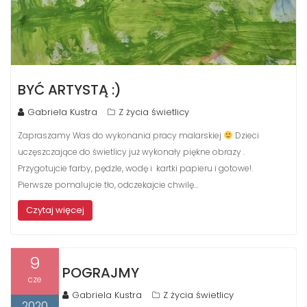
BYĆ ARTYSTĄ :)
Gabriela Kustra
Z życia świetlicy
Zapraszamy Was do wykonania pracy malarskiej
Dzieci
uczęszczające do świetlicy już wykonały piękne obrazy .
Przygotujcie farby, pędzle, wodę i kartki papieru i gotowe!.
Pierwsze pomalujcie tło, odczekajcie chwilę…
Czytaj więcej
9
POGRAJMY
cze
Gabriela Kustra
Z życia świetlicy
2020