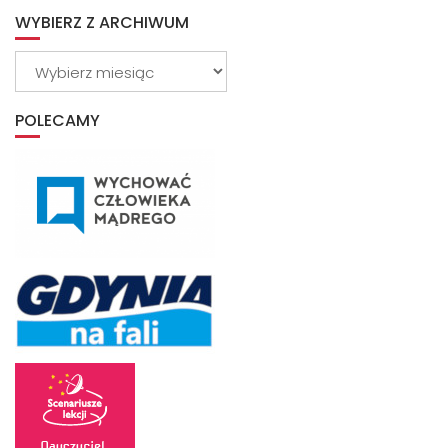
WYBIERZ Z ARCHIWUM
Wybierz
z
archiwum
POLECAMY