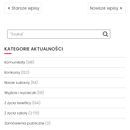
NAWIGACJA
Starsze wpisy
Nowsze wpisy
PO
WPISACH
KATEGORIE AKTUALNOŚCI
Komunikaty
(381)
Konkursy
(132)
Nasze sukcesy
(114)
Wyjścia i wycieczki
(131)
Z życia świetlicy
(134)
Z życia szkoły
(2 173)
Zamówienia publiczne
(2)