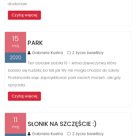
doskonale…
Czytaj więcej
15
PARK
maj
Gabriela Kustra
Z życia świetlicy
2020
Ten obrazek zrobiła 10 – letnia dziewczynka, która
bardzo się nudziła, bo tak jak Wy nie mogła chodzić do szkoły.
Postanowiła więc zaprojektować park swoich marzeń , ale gdy
spojrzała…
Czytaj więcej
11
SŁONIK NA SZCZĘŚCIE :)
maj
Gabriela Kustra
Z życia świetlicy