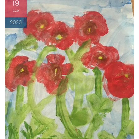
19
cze
2020