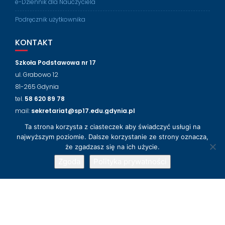
e-Dziennik dla Nauczyciela
Podręcznik użytkownika
KONTAKT
Szkoła Podstawowa nr 17
ul. Grabowo 12
81-265 Gdynia
tel.
58 620 89 78
mail:
sekretariat@sp17.edu.gdynia.pl
Ta strona korzysta z ciasteczek aby świadczyć usługi na
NASZ FACEBOOK
najwyższym poziomie. Dalsze korzystanie ze strony oznacza,
że zgadzasz się na ich użycie.
Zgoda
Polityka prywatności
© 2018-2024 Szkoła Podstawowa nr 17 w Gdyni
Wsparcie techniczne
LabLogic
Education Base by
Acme Themes