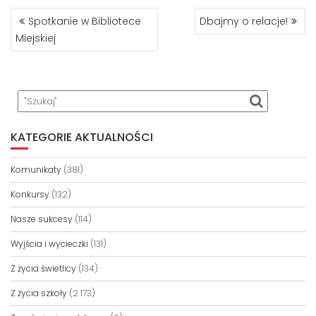
NAWIGACJA
Spotkanie w Bibliotece
Dbajmy o relacje!
WPISU
Miejskiej
KATEGORIE AKTUALNOŚCI
Komunikaty
(381)
Konkursy
(132)
Nasze sukcesy
(114)
Wyjścia i wycieczki
(131)
Z życia świetlicy
(134)
Z życia szkoły
(2 173)