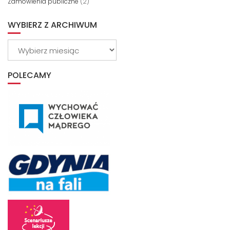
Zamówienia publiczne
(2)
WYBIERZ Z ARCHIWUM
Wybierz
z
archiwum
POLECAMY