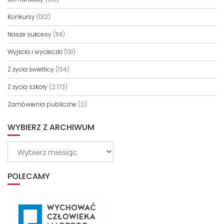
Konkursy
(132)
Nasze sukcesy
(114)
Wyjścia i wycieczki
(131)
Z życia świetlicy
(134)
Z życia szkoły
(2 173)
Zamówienia publiczne
(2)
WYBIERZ Z ARCHIWUM
Wybierz
z
archiwum
POLECAMY