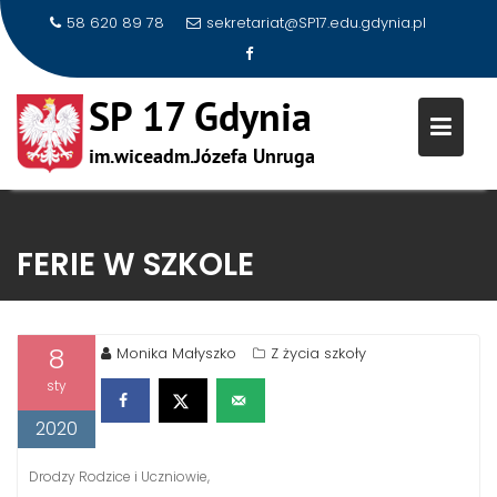
58 620 89 78
sekretariat@SP17.edu.gdynia.pl
Skip
to
FERIE W SZKOLE
content
8
Monika Małyszko
Z życia szkoły
sty
2020
Drodzy Rodzice i Uczniowie,