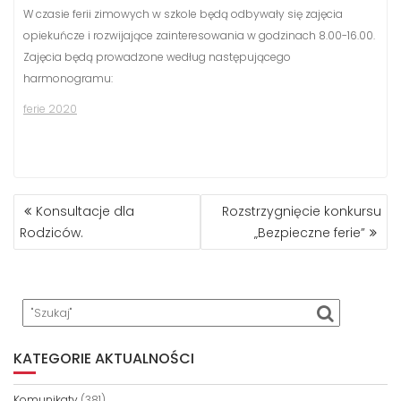
W czasie ferii zimowych w szkole będą odbywały się zajęcia
opiekuńcze i rozwijające zainteresowania w godzinach 8.00-16.00.
Zajęcia będą prowadzone według następującego
harmonogramu:
ferie 2020
NAWIGACJA
Konsultacje dla
Rozstrzygnięcie konkursu
WPISU
Rodziców.
„Bezpieczne ferie”
KATEGORIE AKTUALNOŚCI
Komunikaty
(381)