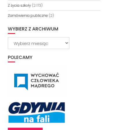
Z życia szkoły
(2 173)
Zamówienia publiczne
(2)
WYBIERZ Z ARCHIWUM
Wybierz
z
archiwum
POLECAMY