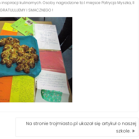
nspiracji kulinarnych. Osoby nagrodzone to:I miejsce Patrycja Myszka, II
z. GRATULUJEMY I SMACZNEGO !
Na stronie trojmiasto.pl ukazał się artykuł o naszej
szkole.