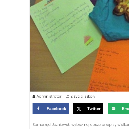
Administrator
Z życia szkoły
Facebook
Twitter
Ema
Samorząd Uczniowski wybrał najlepsze przepisy wielkan