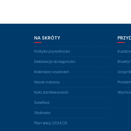
NA SKRÓTY
PRZY
Polityka prywatności
Kurato
Deklaracja dostępności
Biulety
Kalendarz wydarzeń
Urząd M
Nasze sukcesy
Poradn
Koła zainteresowań
Wychow
Świetlica
Stołówka
Plan lekcji 2024/25