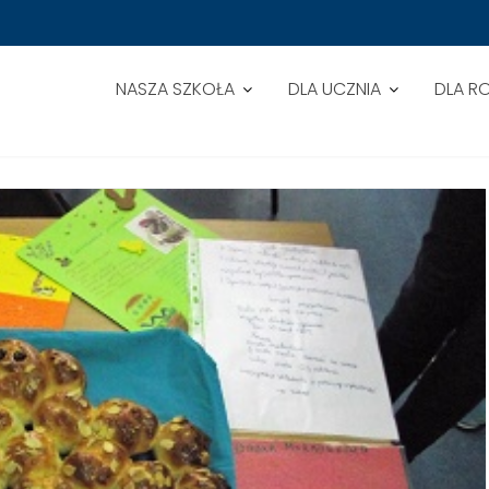
NASZA SZKOŁA
DLA UCZNIA
DLA R
EJSZĄ POTRAWĘ WIELKANOCNĄ