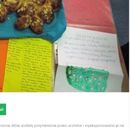
il
ocne, które zostały przyniesione przez uczniów i wyeksponowano je na