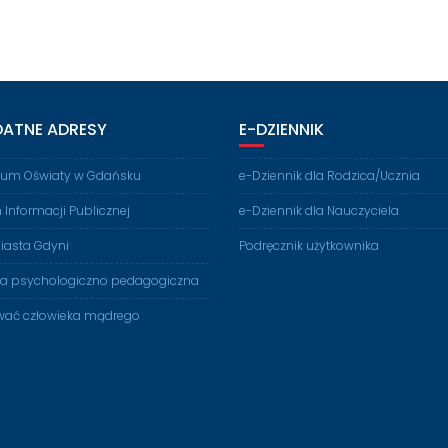
DATNE ADRESY
E-DZIENNIK
rium Oświaty w Gdańsku
e-Dziennik dla Rodzica/Ucznia
n Informacji Publicznej
e-Dziennik dla Nauczyciela
iasta Gdyni
Podręcznik użytkownika
ia psychologiczno pedagogiczna
ać człowieka mądrego