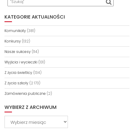
KATEGORIE AKTUALNOŚCI
Komunikaty
(381)
Konkursy
(132)
Nasze sukcesy
(114)
Wyjścia i wycieczki
(131)
Z życia świetlicy
(134)
Z życia szkoły
(2 173)
Zamówienia publiczne
(2)
WYBIERZ Z ARCHIWUM
Wybierz
z
archiwum