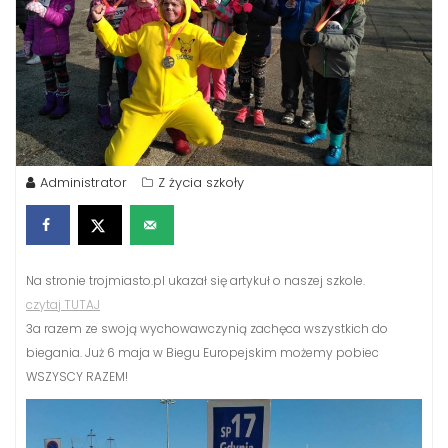
Administrator
Z życia szkoły
Na stronie trojmiasto.pl ukazał się artykuł o naszej szkole.
czytaj TUTAJ
3a razem ze swoją wychowawczynią zachęca wszystkich do
biegania. Już 6 maja w Biegu Europejskim możemy pobiec
WSZYSCY RAZEM!