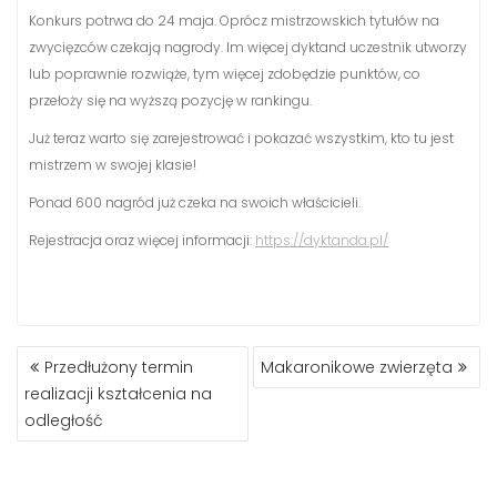
Konkurs potrwa do 24 maja. Oprócz mistrzowskich tytułów na
zwycięzców czekają nagrody. Im więcej dyktand uczestnik utworzy
lub poprawnie rozwiąże, tym więcej zdobędzie punktów, co
przełoży się na wyższą pozycję w rankingu.
Już teraz warto się zarejestrować i pokazać wszystkim, kto tu jest
mistrzem w swojej klasie!
Ponad 600 nagród już czeka na swoich właścicieli.
Rejestracja oraz więcej informacji:
https://dyktanda.pl/
NAWIGACJA
Przedłużony termin
Makaronikowe zwierzęta
WPISU
realizacji kształcenia na
odległość