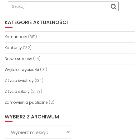
KATEGORIE AKTUALNOŚCI
Komunikaty
(381)
Konkursy
(132)
Nasze sukcesy
(114)
Wyjścia i wycieczki
(131)
Z życia świetlicy
(134)
Z życia szkoły
(2 173)
Zamówienia publiczne
(2)
WYBIERZ Z ARCHIWUM
Wybierz
z