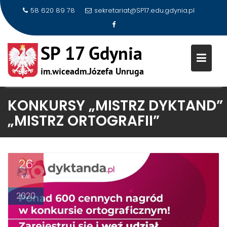
58 620 89 78
sekretariat@SP17.edu.gdynia.pl
Skip
KONKURSY „MISTRZ DYKTAND” 
to
„MISTRZ ORTOGRAFII”
content
26
kwi
2020