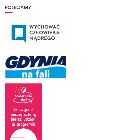
archiwum
POLECAMY