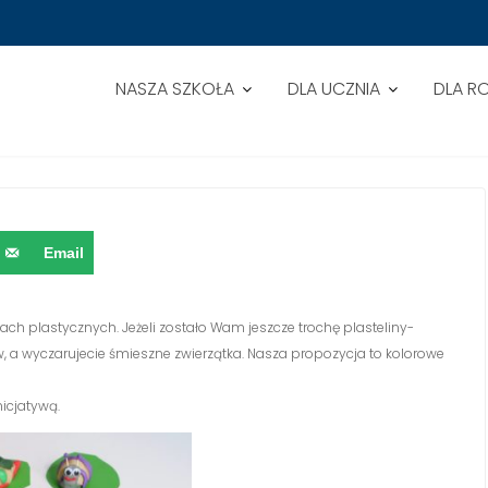
NASZA SZKOŁA
DLA UCZNIA
DLA R
ĘTA
Email
h plastycznych. Jeżeli zostało Wam jeszcze trochę plasteliny-
 a wyczarujecie śmieszne zwierzątka. Nasza propozycja to kolorowe
icjatywą.