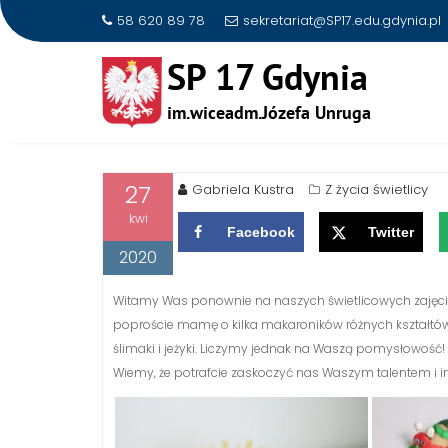
58 620 89 78
sekretariat@SP17.edu.gdynia.pl
Skip
to
MAKARONIKOWE ZWIERZ
content
27
Gabriela Kustra
Z życia świetlicy
kwi
Facebook
Twitter
2020
Witamy Was ponownie na naszych świetlicowych zajęciac
poproście mamę o kilka makaroników różnych kształtów,
ślimaki i jeżyki. Liczymy jednak na Waszą pomysłowość!
Wiemy, że potrafcie zaskoczyć nas Waszym talentem i in