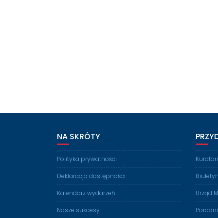
NA SKRÓTY
PRZY
Polityka prywatności
Kurato
Deklaracja dostępności
Biulety
Kalendarz wydarzeń
Urząd M
Nasze sukcesy
Poradn