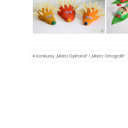
NAWIGACJA
Konkursy „Mistrz Dyktand” i „Mistrz Ortografii”
WPISU