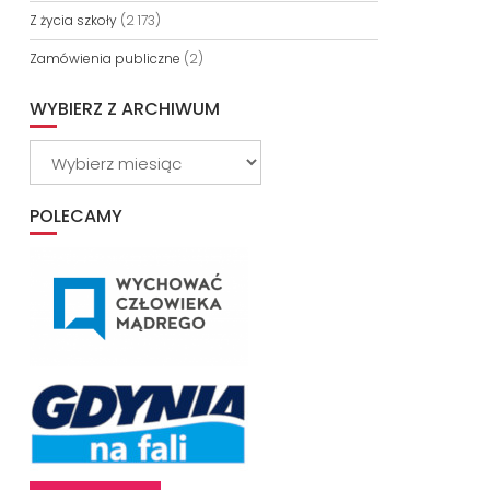
Z życia szkoły
(2 173)
Zamówienia publiczne
(2)
WYBIERZ Z ARCHIWUM
Wybierz
z
archiwum
POLECAMY