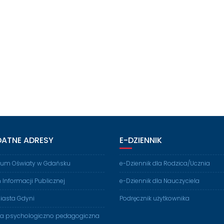
DATNE ADRESY
E-DZIENNIK
rium Oświaty w Gdańsku
e-Dziennik dla Rodzica/Ucznia
n Informacji Publicznej
e-Dziennik dla Nauczyciela
iasta Gdyni
Podręcznik użytkownika
ia psychologiczno pedagogiczna