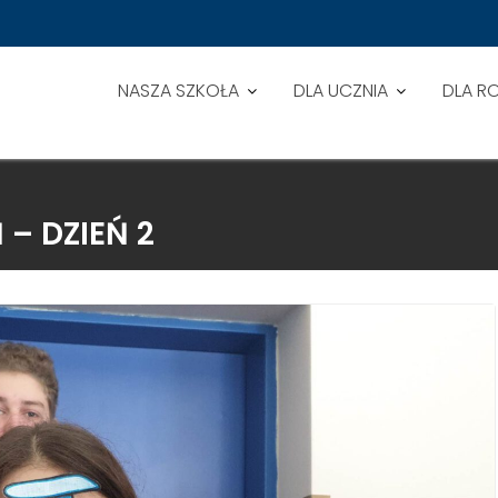
NASZA SZKOŁA
DLA UCZNIA
DLA R
– DZIEŃ 2