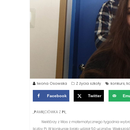
Iwona Osowska
Z życia szkoły
konkurs
li
,
Facebook
Twitter
Ema
„
P
AM
I
ĘCIÓWKA Z
PI
„
Niektórzy z Was z matematycznego tygodnia wybrali n
liczby Pi. W konkursie brało udział 50 uczniów. Większo