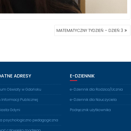
MATEMATYCZNY TYDZIEŃ – DZIEŃ 3
DATNE ADRESY
E-DZIENNIK
rium Oświaty w Gdańsku
e-Dziennik dla Rodzica/Ucznia
n Informacji Publicznej
e-Dziennik dla Nauczyciela
iasta Gdyni
Podręcznik użytkownika
ia psychologiczno pedagogiczna
ać człowieka mądrego