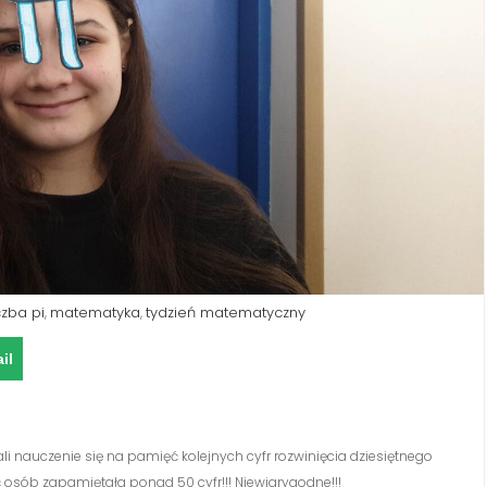
czba pi
matematyka
tydzień matematyczny
,
,
il
auczenie się na pamięć kolejnych cyfr rozwinięcia dziesiętnego
ść osób zapamiętała ponad 50 cyfr!!! Niewiarygodne!!!