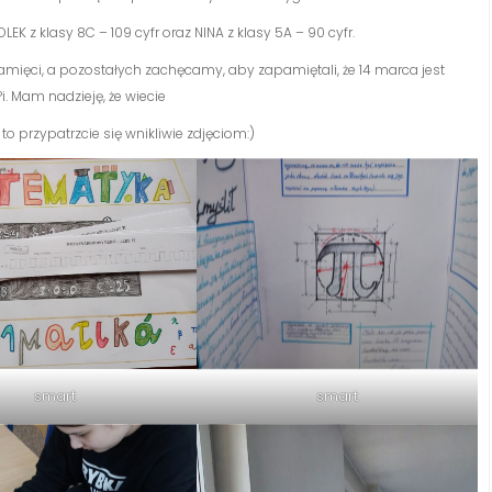
EK z klasy 8C – 109 cyfr oraz NINA z klasy 5A – 90 cyfr.
ęci, a pozostałych zachęcamy, aby zapamiętali, że 14 marca jest
. Mam nadzieję, że wiecie
 to przypatrzcie się wnikliwie zdjęciom:)
smart
smart