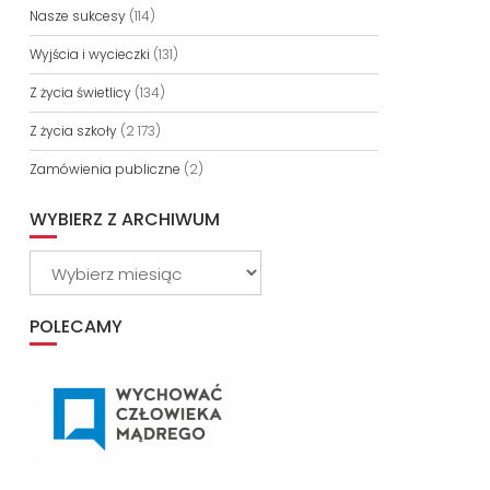
Nasze sukcesy
(114)
Wyjścia i wycieczki
(131)
Z życia świetlicy
(134)
Z życia szkoły
(2 173)
Zamówienia publiczne
(2)
WYBIERZ Z ARCHIWUM
Wybierz
z
archiwum
POLECAMY