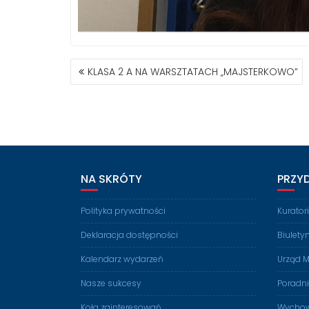
NAWIGACJA
KLASA 2 A NA WARSZTATACH „MAJSTERKOWO”
WPISU
NA SKRÓTY
PRZY
Polityka prywatności
Kurato
Deklaracja dostępności
Biulety
Kalendarz wydarzeń
Urząd M
Nasze sukcesy
Poradn
Koła zainteresowań
Wychow