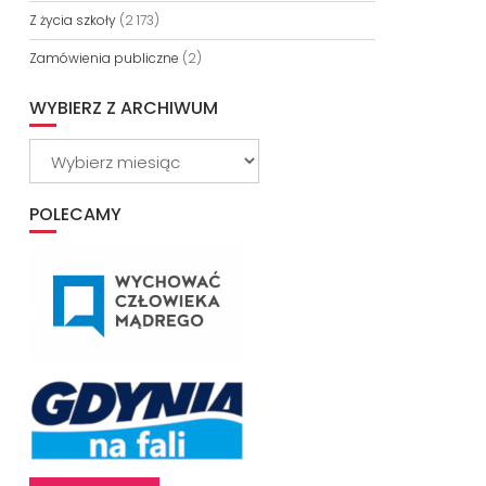
Z życia szkoły
(2 173)
Zamówienia publiczne
(2)
WYBIERZ Z ARCHIWUM
Wybierz
z
archiwum
POLECAMY