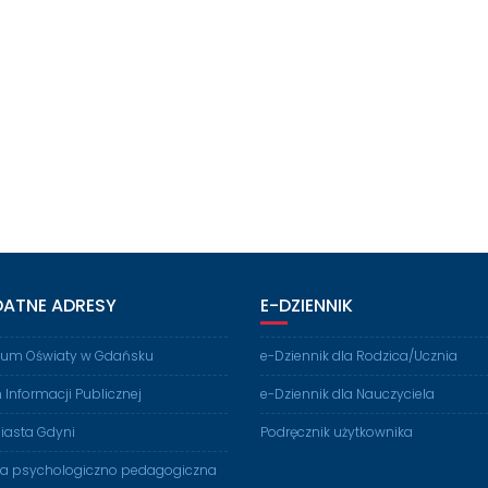
DATNE ADRESY
E-DZIENNIK
rium Oświaty w Gdańsku
e-Dziennik dla Rodzica/Ucznia
n Informacji Publicznej
e-Dziennik dla Nauczyciela
iasta Gdyni
Podręcznik użytkownika
ia psychologiczno pedagogiczna