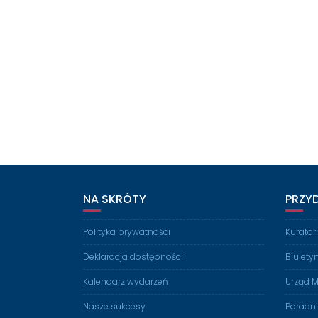
NA SKRÓTY
PRZY
Polityka prywatności
Kurato
Deklaracja dostępności
Biulety
Kalendarz wydarzeń
Urząd M
Nasze sukcesy
Poradn