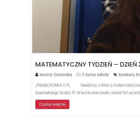
MATEMATYCZNY TYDZIEŃ – DZIEŃ 
Iwona Osowska
Z życia szkoły
konkurs
li
,
„PAMIĘCIÓWKA Z PI„ Niektórzy z Was z matematycznego
dziesiętnego liczby Pi. W konkursie brało udział 50 uczn
Czytaj więcej