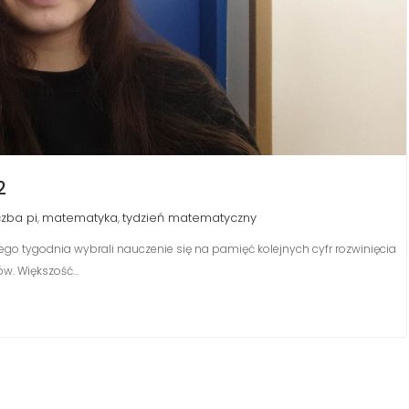
2
czba pi
matematyka
tydzień matematyczny
,
,
 tygodnia wybrali nauczenie się na pamięć kolejnych cyfr rozwinięcia
iów. Większość…