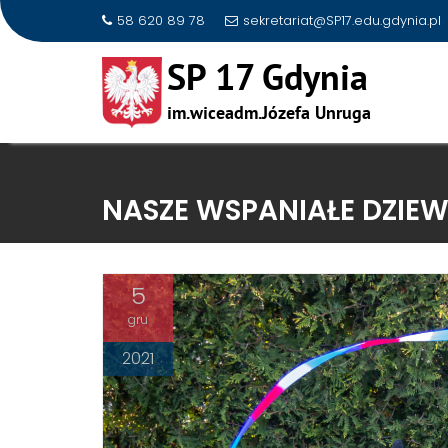
58 620 89 78
sekretariat@SP17.edu.gdynia.pl
Skip
to
NASZE WSPANIAŁE DZIE
content
5
gru
2021