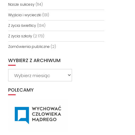
Nasze sukcesy
(114)
Wyjścia i wycieczki
(131)
Z życia świetlicy
(134)
Z życia szkoły
(2 173)
Zamówienia publiczne
(2)
WYBIERZ Z ARCHIWUM
Wybierz
z
archiwum
POLECAMY