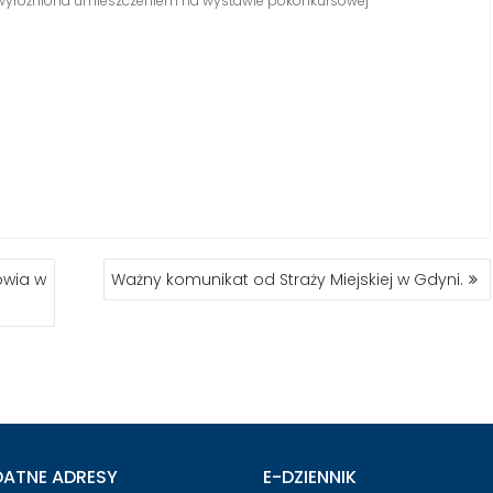
yróżniona umieszczeniem na wystawie pokonkursowej
rowia w
Ważny komunikat od Straży Miejskiej w Gdyni.
DATNE ADRESY
E-DZIENNIK