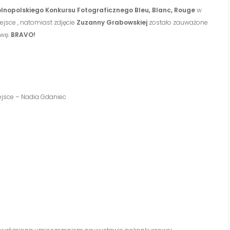
ólnopolskiego Konkursu
Fotograficznego Bleu, Blanc, Rouge
w
ejsce , natomiast zdjęcie
Zuzanny Grabowskiej
zostało zauważone
awę.
BRAVO!
iejsce – Nadia Gdaniec