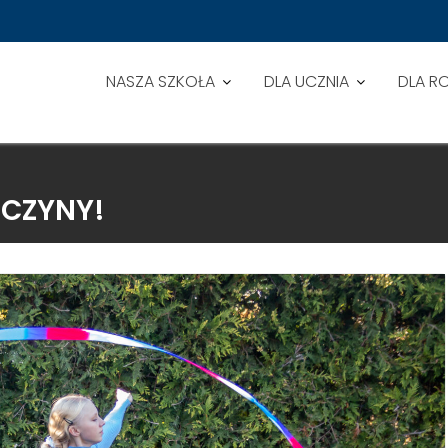
NASZA SZKOŁA
DLA UCZNIA
DLA R
WCZYNY!