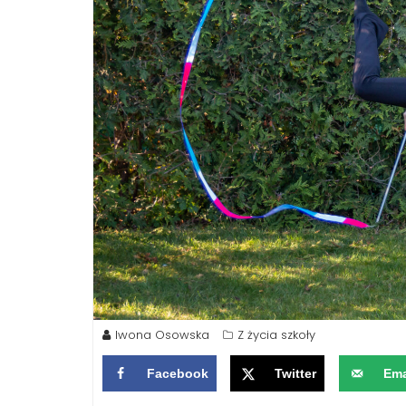
Iwona Osowska
Z życia szkoły
Facebook
Twitter
Ema