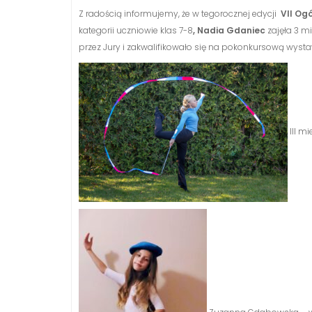
Z radością informujemy, że w tegorocznej edycji
VII Og
kategorii uczniowie klas 7-8
, Nadia
Gdaniec
zajęła 3 mi
przez Jury i zakwalifikowało się na pokonkursową wyst
III m