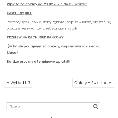
Wpłata za obiady od 23.02.2021r. do 25.02.2021r.
Koszt
–
92,00 zł
Rodzice/Opiekunowie, którzy zgłaszali odpisy w lutym, proszeni są
o wcześniejszy kontakt z sekretariatem szkoły.
PRZELEW NA RACHUNEK BANKOWY
(w tytule podajemy: za obiady, imię i nazwisko dziecka,
klasa)
Bardzo prosimy o terminowe wpłaty!!!
NAWIGACJA
Wykład UG
Opłaty – Świetlica
WPISU