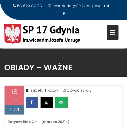
58 620 89 78
sekretariat@SP17.edu.gdynia.pl
Skip
to
OBIADY – WAŻNE
content
18
Izabela Tkaczyk
Z życia szkoły
lut
2021
Dotyczy klas O-III (marzec 2021r.)