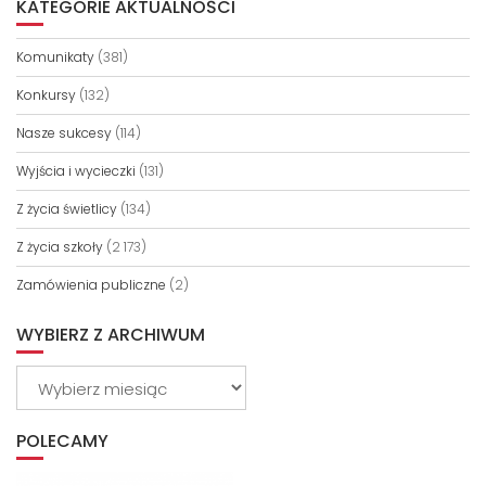
KATEGORIE AKTUALNOŚCI
Komunikaty
(381)
Konkursy
(132)
Nasze sukcesy
(114)
Wyjścia i wycieczki
(131)
Z życia świetlicy
(134)
Z życia szkoły
(2 173)
Zamówienia publiczne
(2)
WYBIERZ Z ARCHIWUM
Wybierz
z
archiwum
POLECAMY