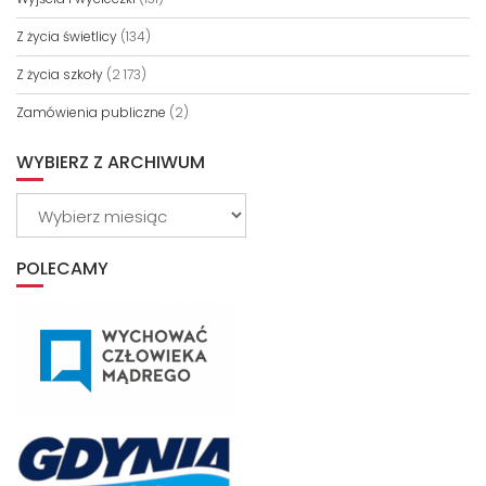
Z życia świetlicy
(134)
Z życia szkoły
(2 173)
Zamówienia publiczne
(2)
WYBIERZ Z ARCHIWUM
Wybierz
z
archiwum
POLECAMY