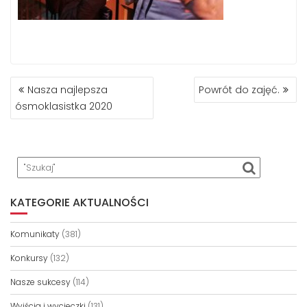
NAWIGACJA
Nasza najlepsza
Powrót do zajęć.
WPISU
ósmoklasistka 2020
KATEGORIE AKTUALNOŚCI
Komunikaty
(381)
Konkursy
(132)
Nasze sukcesy
(114)
Wyjścia i wycieczki
(131)