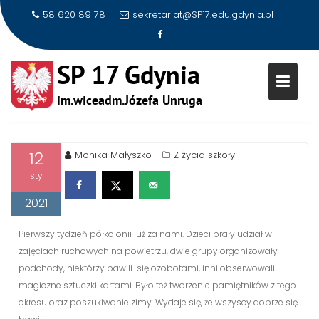
58 620 89 78
sekretariat@SP17.edu.gdynia.pl
Skip
PIERWSZY TYDZIEŃ PÓŁKOLONII
to
ZA NAMI
content
12
Monika Małyszko
Z życia szkoły
sty
2021
Pierwszy tydzień półkolonii już za nami. Dzieci brały udział w
zajęciach ruchowych na powietrzu, dwie grupy organizowały
podchody, niektórzy bawili się ozobotami, inni obserwowali
magiczne sztuczki kartami. Było też tworzenie pamiętników z tego
okresu oraz poszukiwanie zimy. Wydaje się, że wszyscy dobrze się