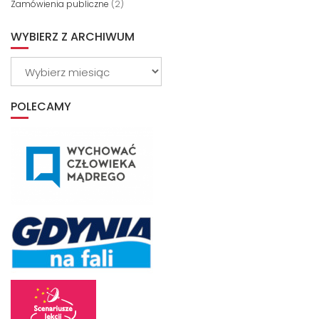
Zamówienia publiczne
(2)
WYBIERZ Z ARCHIWUM
Wybierz
z
archiwum
POLECAMY