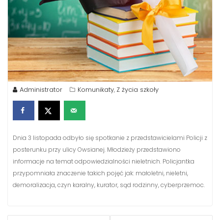
Administrator
Komunikaty
Z życia szkoły
,
Dnia 3 listopada odbyło się spotkanie z przedstawicielami Policji z
posterunku przy ulicy Owsianej. Młodzieży przedstawiono
informacje na temat odpowiedzialności nieletnich. Policjantka
przypomniała znaczenie takich pojęć jak: małoletni, nieletni,
demoralizacja, czyn karalny, kurator, sąd rodzinny, cyberprzemoc.