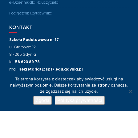
e-Dziennik dla Nauczyciela
Podręcznik użytkownika
KONTAKT
Szkoła Podstawowa nr 17
ul. Grabowo 12
81-265 Gdynia
tel.
58 620 89 78
mail:
sekretariat@sp17.edu.gdynia.pl
Ta strona korzysta z ciasteczek aby świadczyć usługi na
NASZ FACEBOOK
najwyższym poziomie. Dalsze korzystanie ze strony oznacza,
że zgadzasz się na ich użycie.
Zgoda
Polityka prywatności
© 2018-2024 Szkoła Podstawowa nr 17 w Gdyni
Wsparcie techniczne
LabLogic
Education Base by
Acme Themes