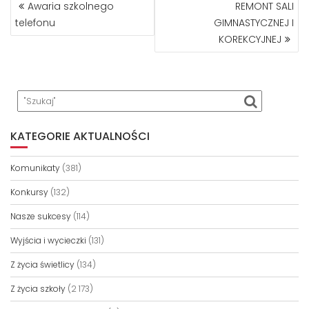
NAWIGACJA
Awaria szkolnego
REMONT SALI
WPISU
telefonu
GIMNASTYCZNEJ I
KOREKCYJNEJ
KATEGORIE AKTUALNOŚCI
Komunikaty
(381)
Konkursy
(132)
Nasze sukcesy
(114)
Wyjścia i wycieczki
(131)
Z życia świetlicy
(134)
Z życia szkoły
(2 173)