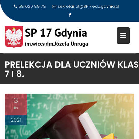
58 620 89 78
sekretariat@SP17.edu.gdynia.pl
Skip
PRELEKCJA DLA UCZNIÓW KLAS
to
7 I 8.
content
3
lis
2021