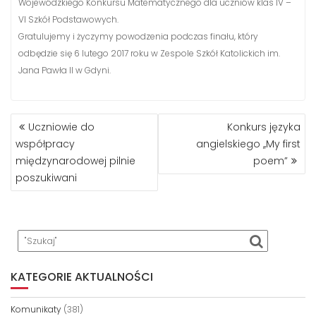
Wojewódzkiego Konkursu Matematycznego dla uczniów klas IV –
VI Szkół Podstawowych.
Gratulujemy i życzymy powodzenia podczas finału, który
odbędzie się 6 lutego 2017 roku w Zespole Szkół Katolickich im.
Jana Pawła II w Gdyni.
NAWIGACJA
Uczniowie do
Konkurs języka
WPISU
współpracy
angielskiego ,,My first
międzynarodowej pilnie
poem”
poszukiwani
KATEGORIE AKTUALNOŚCI
Komunikaty
(381)