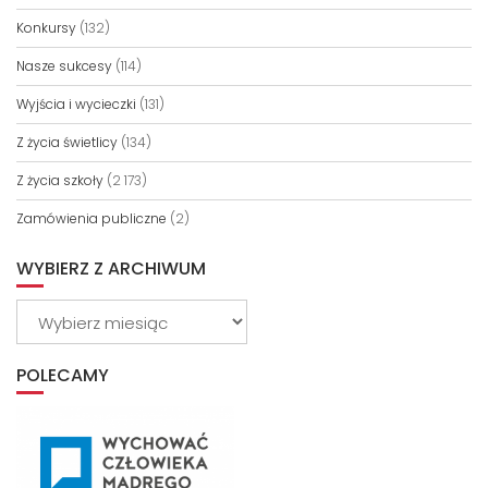
Konkursy
(132)
Nasze sukcesy
(114)
Wyjścia i wycieczki
(131)
Z życia świetlicy
(134)
Z życia szkoły
(2 173)
Zamówienia publiczne
(2)
WYBIERZ Z ARCHIWUM
Wybierz
z
archiwum
POLECAMY