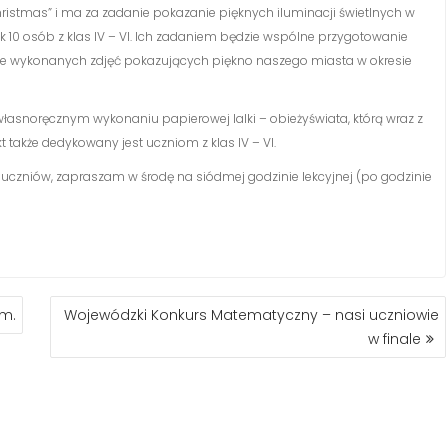
 Christmas” i ma za zadanie pokazanie pięknych iluminacji świetlnych w
 10 osób z klas IV – VI. Ich zadaniem będzie wspólne przygotowanie
lnie wykonanych zdjęć pokazujących piękno naszego miasta w okresie
 własnoręcznym wykonaniu papierowej lalki – obieżyświata, którą wraz z
t także dedykowany jest uczniom z klas IV – VI.
czniów, zapraszam w środę na siódmej godzinie lekcyjnej (po godzinie
em.
Wojewódzki Konkurs Matematyczny – nasi uczniowie
w finale