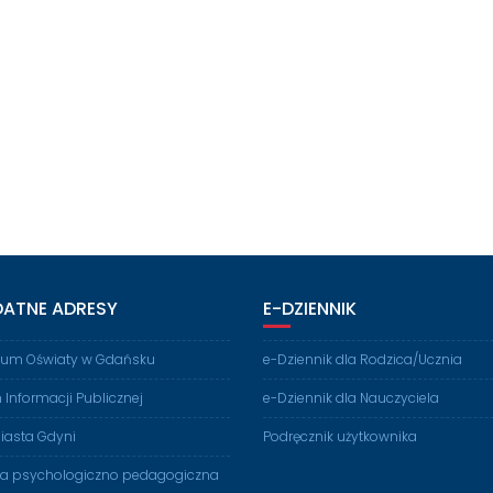
DATNE ADRESY
E-DZIENNIK
rium Oświaty w Gdańsku
e-Dziennik dla Rodzica/Ucznia
n Informacji Publicznej
e-Dziennik dla Nauczyciela
iasta Gdyni
Podręcznik użytkownika
ia psychologiczno pedagogiczna