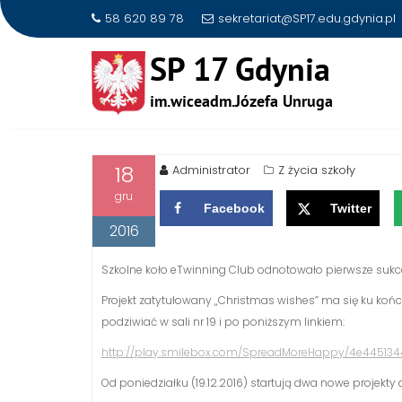
58 620 89 78
sekretariat@SP17.edu.gdynia.pl
Skip
to
UCZNIOWIE DO WSPÓŁPR
content
18
Administrator
Z życia szkoły
gru
Facebook
Twitter
2016
Szkolne koło eTwinning Club odnotowało pierwsze sukce
Projekt zatytułowany „Christmas wishes” ma się ku końc
podziwiać w sali nr 19 i po poniższym linkiem:
http://play.smilebox.com/SpreadMoreHappy/4e4451
Od poniedziałku (19.12.2016) startują dwa nowe projekty