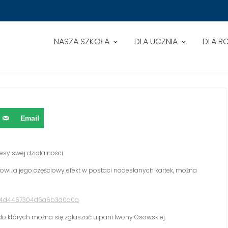
NASZA SZKOŁA
DLA UCZNIA
DLA R
ACY MIĘDZYNARODOWEJ PILNIE
Email
sy swej działalności.
owi, a jego częściowy efekt w postaci nadesłanych kartek, można
344d4467304d6a6b3d0d0a
 do których można się zgłaszać u pani Iwony Osowskiej.