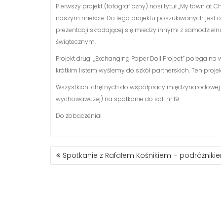
Pierwszy projekt (fotograficzny) nosi tytuł „My town at
naszym mieście. Do tego projektu poszukiwanych jest ok
prezentacji składającej się miedzy innymi z samodzie
świątecznym.
Projekt drugi „Exchanging Paper Doll Project” polega na
krótkim listem wyślemy do szkół partnerskich. Ten projek
Wszystkich chętnych do współpracy międzynarodowej u
wychowawczej) na spotkanie do sali nr 19.
Do zobaczenia!
NAWIGACJA
Spotkanie z Rafałem Kośnikiem – podróżniki
WPISU