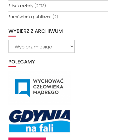
Z życia szkoły
(2 173)
Zamówienia publiczne
(2)
WYBIERZ Z ARCHIWUM
Wybierz
z
archiwum
POLECAMY