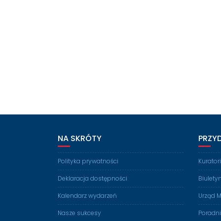
NA SKRÓTY
PRZY
Polityka prywatności
Kurato
Deklaracja dostępności
Biulety
Kalendarz wydarzeń
Urząd M
Nasze sukcesy
Poradn