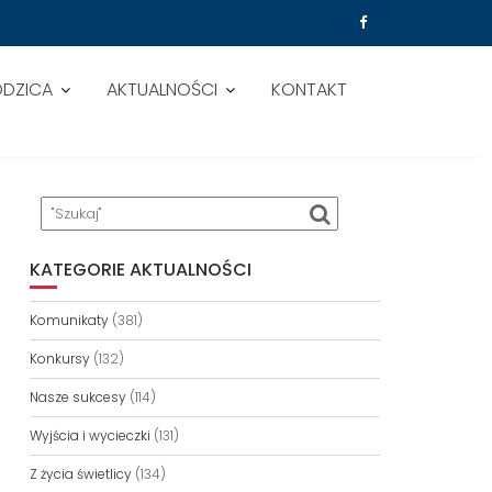
ODZICA
AKTUALNOŚCI
KONTAKT
 POSZUKIWANI
KATEGORIE AKTUALNOŚCI
Komunikaty
(381)
Konkursy
(132)
Nasze sukcesy
(114)
Wyjścia i wycieczki
(131)
Z życia świetlicy
(134)