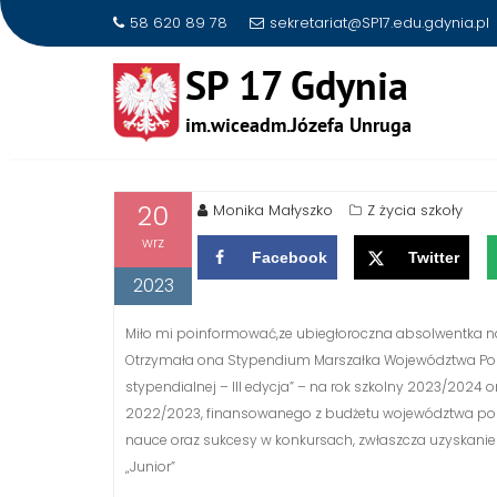
58 620 89 78
sekretariat@SP17.edu.gdynia.pl
Skip
to
SUKCES NASZEJ UCZENN
content
20
Monika Małyszko
Z życia szkoły
wrz
Facebook
Twitter
2023
Miło mi poinformować,ze ubiegłoroczna absolwentka na
Otrzymała ona Stypendium Marszałka Województwa Po
stypendialnej – III edycja” – na rok szkolny 2023/202
2022/2023, finansowanego z budżetu województwa pomo
nauce oraz sukcesy w konkursach, zwłaszcza uzyskanie t
„Junior”