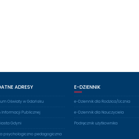
DATNE ADRESY
E-DZIENNIK
rium Oświaty w Gdańsku
e-Dziennik dla Rodzica/Ucznia
n Informacji Publicznej
e-Dziennik dla Nauczyciela
iasta Gdyni
Podręcznik użytkownika
ia psychologiczno pedagogiczna