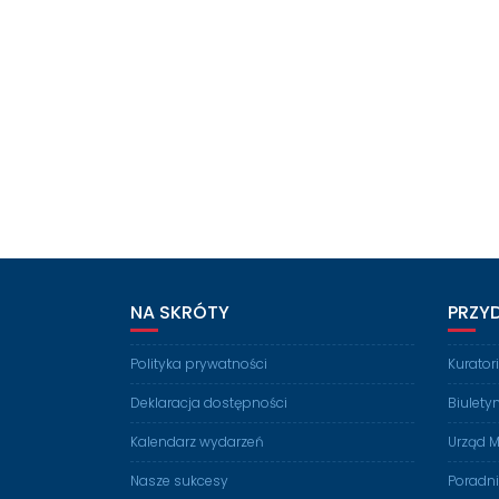
NA SKRÓTY
PRZY
Polityka prywatności
Kurato
Deklaracja dostępności
Biulety
Kalendarz wydarzeń
Urząd M
Nasze sukcesy
Poradn