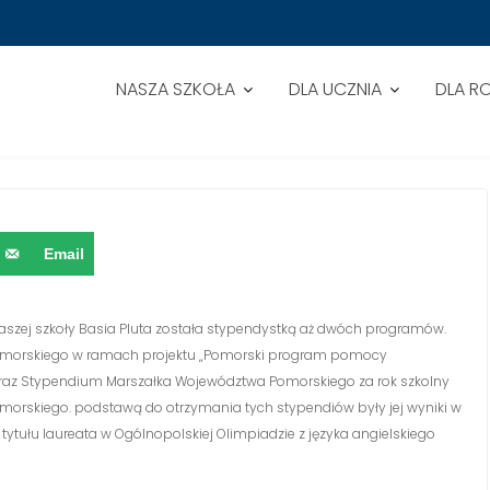
NASZA SZKOŁA
DLA UCZNIA
DLA R
ICY
Email
szej szkoły Basia Pluta została stypendystką aż dwóch programów.
morskiego w ramach projektu „Pomorski program pomocy
4 oraz Stypendium Marszałka Województwa Pomorskiego za rok szkolny
rskiego. podstawą do otrzymania tych stypendiów były jej wyniki w
ytułu laureata w Ogólnopolskiej Olimpiadzie z języka angielskiego