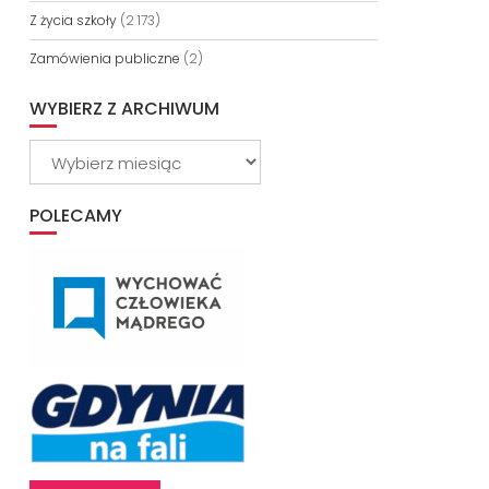
Z życia szkoły
(2 173)
Zamówienia publiczne
(2)
WYBIERZ Z ARCHIWUM
Wybierz
z
archiwum
POLECAMY