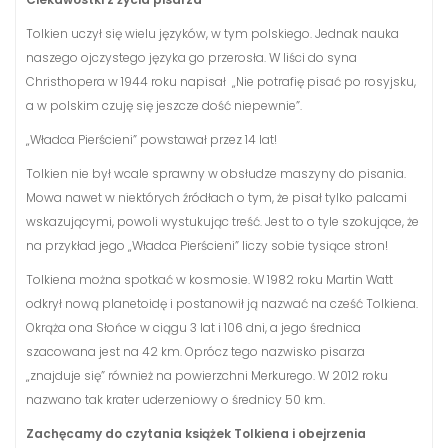
Tolkien uczył się wielu języków, w tym polskiego. Jednak nauka
naszego ojczystego języka go przerosła. W liści do syna
Christhopera w 1944 roku napisał „Nie potrafię pisać po rosyjsku,
a w polskim czuję się jeszcze dość niepewnie”.
„Władca Pierścieni” powstawał przez 14 lat!
Tolkien nie był wcale sprawny w obsłudze maszyny do pisania.
Mowa nawet w niektórych źródłach o tym, że pisał tylko palcami
wskazującymi, powoli wystukując treść. Jest to o tyle szokujące, że
na przykład jego „Władca Pierścieni” liczy sobie tysiące stron!
Tolkiena można spotkać w kosmosie. W 1982 roku Martin Watt
odkrył nową planetoidę i postanowił ją nazwać na cześć Tolkiena.
Okrąża ona Słońce w ciągu 3 lat i 106 dni, a jego średnica
szacowana jest na 42 km. Oprócz tego nazwisko pisarza
„znajduje się” również na powierzchni Merkurego. W 2012 roku
nazwano tak krater uderzeniowy o średnicy 50 km.
Zachęcamy do czytania książek Tolkiena i obejrzenia