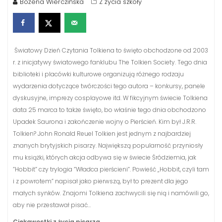
Bożena Wierczińska
Z życia szkoły
Światowy Dzień Czytania Tolkiena to święto obchodzone od 2003
r. z inicjatywy światowego fanklubu The Tolkien Society. Tego dnia
biblioteki i placówki kulturowe organizują różnego rodzaju
wydarzenia dotyczące twórczości tego autora – konkursy, panele
dyskusyjne, imprezy cosplayowe itd. W fikcyjnym świecie Tolkiena
data 25 marca to także święto, bo właśnie tego dnia obchodzono
Upadek Saurona i zakończenie wojny o Pierścień. Kim był J.R.R.
Tolkien? John Ronald Reuel Tolkien jest jednym z najbardziej
znanych brytyjskich pisarzy. Największą popularność przyniosły
mu książki, których akcja odbywa się w świecie Śródziemia, jak
”Hobbit” czy trylogia ”Władca pierścieni”. Powieść „Hobbit, czyli tam
i z powrotem” napisał jako pierwszą, był to prezent dla jego
małych synków. Znajomi Tolkiena zachwycili się nią i namówili go,
aby nie przestawał pisać…
Ciekawostki z życia pisarza