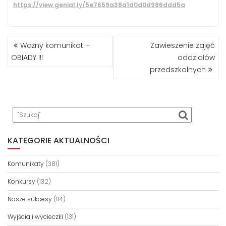
https://view.genial.ly/5e7659a38a1d0d0d986ddd5a
NAWIGACJA
Ważny komunikat –
Zawieszenie zajęć
WPISU
OBIADY !!!
oddziałów
przedszkolnych
KATEGORIE AKTUALNOŚCI
Komunikaty
(381)
Konkursy
(132)
Nasze sukcesy
(114)
Wyjścia i wycieczki
(131)