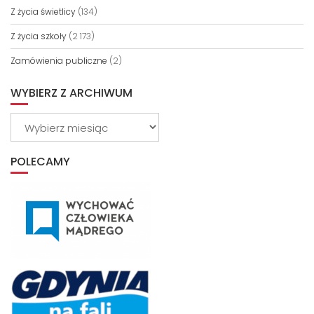
Z życia świetlicy
(134)
Z życia szkoły
(2 173)
Zamówienia publiczne
(2)
WYBIERZ Z ARCHIWUM
Wybierz
z
archiwum
POLECAMY