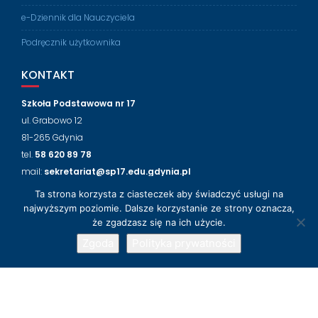
e-Dziennik dla Nauczyciela
Podręcznik użytkownika
KONTAKT
Szkoła Podstawowa nr 17
ul. Grabowo 12
81-265 Gdynia
tel.
58 620 89 78
mail:
sekretariat@sp17.edu.gdynia.pl
Ta strona korzysta z ciasteczek aby świadczyć usługi na
NASZ FACEBOOK
najwyższym poziomie. Dalsze korzystanie ze strony oznacza,
że zgadzasz się na ich użycie.
Zgoda
Polityka prywatności
© 2018-2024 Szkoła Podstawowa nr 17 w Gdyni
Wsparcie techniczne
LabLogic
Education Base by
Acme Themes