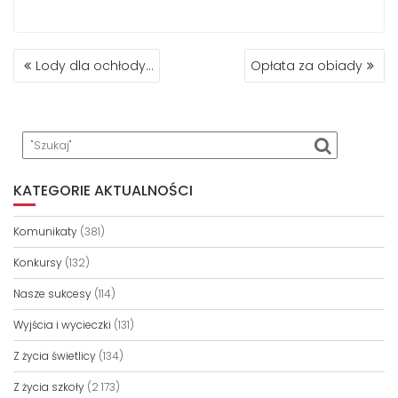
NAWIGACJA
Lody dla ochłody…
Opłata za obiady
WPISU
KATEGORIE AKTUALNOŚCI
Komunikaty
(381)
Konkursy
(132)
Nasze sukcesy
(114)
Wyjścia i wycieczki
(131)
Z życia świetlicy
(134)
Z życia szkoły
(2 173)