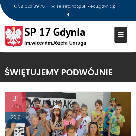
58 620 89 78
sekretariat@SP17.edu.gdynia.pl
Skip
to
ŚWIĘTUJEMY PODWÓJNIE
content
31
maj
2018