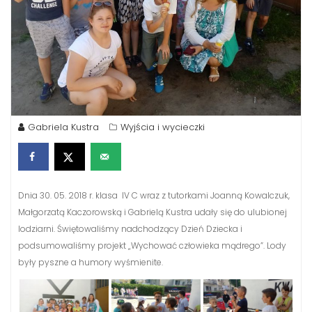
Gabriela Kustra
Wyjścia i wycieczki
Dnia 30. 05. 2018 r. klasa IV C wraz z tutorkami Joanną Kowalczuk,
Małgorzatą Kaczorowską i Gabrielą Kustra udały się do ulubionej
lodziarni. Świętowaliśmy nadchodzący Dzień Dziecka i
podsumowaliśmy projekt „Wychować człowieka mądrego”. Lody
były pyszne a humory wyśmienite.