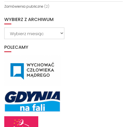
Zamówienia publiczne
(2)
WYBIERZ Z ARCHIWUM
Wybierz
z
archiwum
POLECAMY