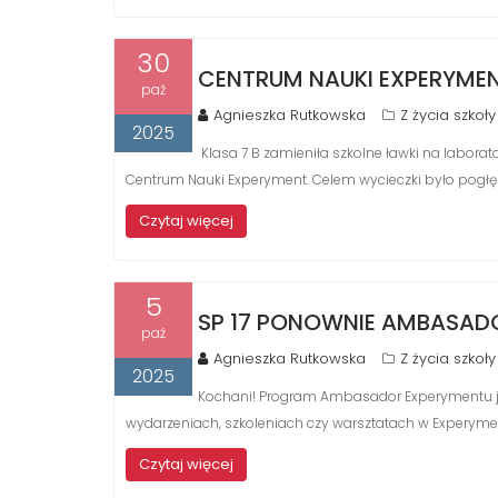
30
CENTRUM NAUKI EXPERYMEN
paź
Agnieszka Rutkowska
Z życia szkoły
2025
Klasa 7 B zamieniła szkolne ławki na labor
Centrum Nauki Experyment. Celem wycieczki było pogłębi
Czytaj więcej
5
SP 17 PONOWNIE AMBASAD
paź
Agnieszka Rutkowska
Z życia szkoły
2025
Kochani! Program Ambasador Experymentu już
wydarzeniach, szkoleniach czy warsztatach w Experyme
Czytaj więcej