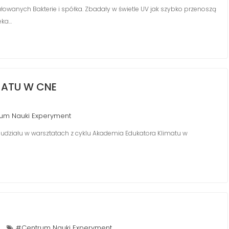
tułowanych Bakterie i spółka. Zbadały w świetle UV jak szybko przenoszą
eka…
MATU W CNE
um Nauki Experyment
ę do udziału w warsztatach z cyklu Akademia Edukatora Klimatu w
#Centrum Nauki Experyment