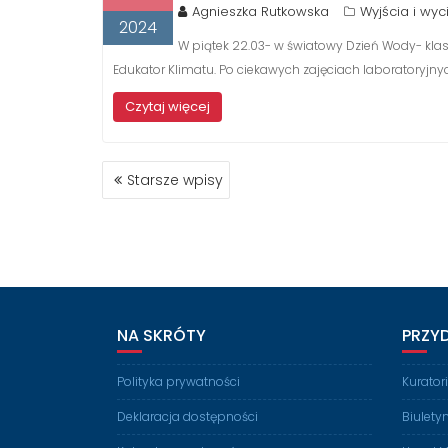
Agnieszka Rutkowska
Wyjścia i wyc
2024
W piątek 22.03- w światowy Dzień Wody- klasa
Edukator Klimatu. Po ciekawych zajęciach laboratoryjny
Czytaj więcej
NAWIGACJA
Starsze wpisy
PO
WPISACH
NA SKRÓTY
PRZY
Polityka prywatności
Kurato
Deklaracja dostępności
Biulety