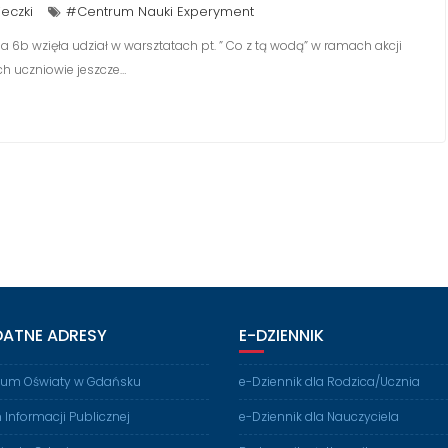
ieczki
#Centrum Nauki Experyment
 6b wzięła udział w warsztatach pt. ” Co z tą wodą” w ramach akcji
ch uczniowie jeszcze…
DATNE ADRESY
E-DZIENNIK
rium Oświaty w Gdańsku
e-Dziennik dla Rodzica/Ucznia
n Informacji Publicznej
e-Dziennik dla Nauczyciela