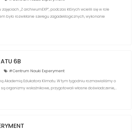
w zajęciach „Z archiwumEXP”, podczas których wcielili się w role
iem było rozwikłanie szeregu zagadeklogicznych, wykonanie
MATU 6B
#Centrum Nauki Experyment
zną Akademią Edukatora Klimatu. W tym tygodniu rozmawialiśmy o
akie są organizmy wskaźnikowe, przygotowali własne doświadczenie,…
ERYMENT