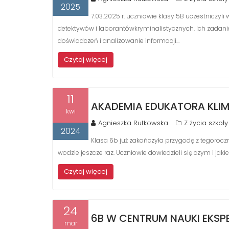
2025
7.03.2025 r. uczniowie klasy 5B uczestniczyli 
detektywów i laborantówkryminalistycznych. Ich zadan
doświadczeń i analizowanie informacji…
Czytaj więcej
11
AKADEMIA EDUKATORA KLI
kwi
Agnieszka Rutkowska
Z życia szkoły
2024
Klasa 6b już zakończyła przygodę z tegoroc
wodzie jeszcze raz. Uczniowie dowiedzieli się czym i j
Czytaj więcej
24
6B W CENTRUM NAUKI EKSP
mar