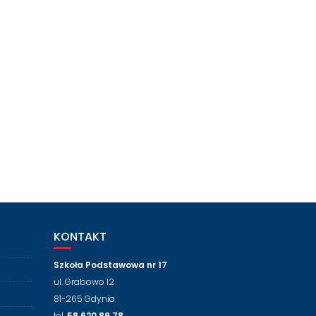
KONTAKT
Szkoła Podstawowa nr 17
ul. Grabowo 12
81-265 Gdynia
tel.
58 620 89 78