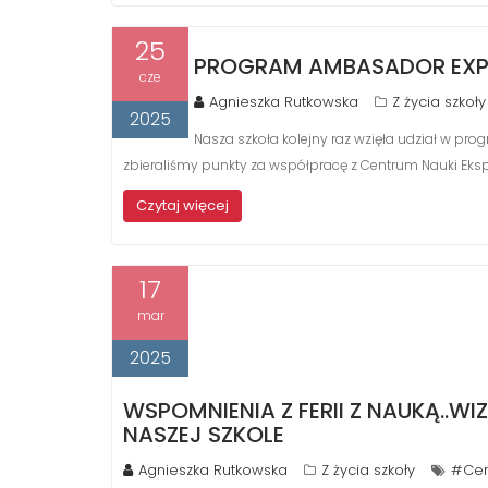
25
PROGRAM AMBASADOR EXP
cze
Agnieszka Rutkowska
Z życia szkoły
2025
Nasza szkoła kolejny raz wzięła udział w p
zbieraliśmy punkty za współpracę z Centrum Nauki Eks
Czytaj więcej
17
mar
2025
WSPOMNIENIA Z FERII Z NAUKĄ..W
NASZEJ SZKOLE
Agnieszka Rutkowska
Z życia szkoły
#Cen