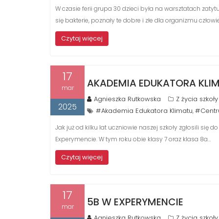
W czasie ferii grupa 30 dzieci była na warsztatach zaty
się bakterie, poznały te dobre i złe dla organizmu człowi
Czytaj więcej
17
AKADEMIA EDUKATORA KLI
mar
Agnieszka Rutkowska
Z życia szkoły
2025
#Akademia Edukatora Klimatu
#Centr
,
Jak już od kilku lat uczniowie naszej szkoły zgłosili si
Experymencie. W tym roku obie klasy 7 oraz klasa 8a…
Czytaj więcej
17
5B W EXPERYMENCIE
mar
Agnieszka Rutkowska
Z życia szkoły