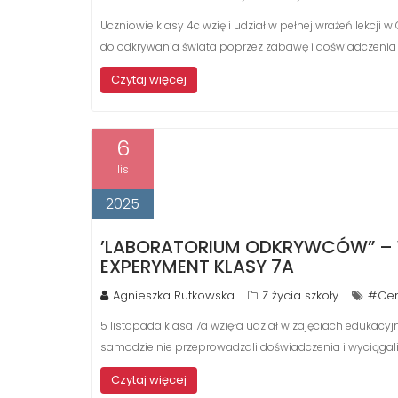
Uczniowie klasy 4c wzięli udział w pełnej wrażeń lekcji 
do odkrywania świata poprzez zabawę i doświadczenia 
Czytaj więcej
6
lis
2025
’LABORATORIUM ODKRYWCÓW” – 
EXPERYMENT KLASY 7A
Agnieszka Rutkowska
Z życia szkoły
#Cen
5 listopada klasa 7a wzięła udział w zajęciach edukac
samodzielnie przeprowadzali doświadczenia i wyciągali 
Czytaj więcej