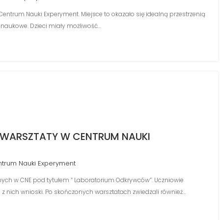
w Centrum Nauki Experyment. Miejsce to okazało się idealną przestrzenią
naukowe. Dzieci miały możliwość…
WARSZTATY W CENTRUM NAUKI
trum Nauki Experyment
yjnych w CNE pod tytułem ” Laboratorium Odkrywców”. Uczniowie
z nich wnioski. Po skończonych warsztatach zwiedzali również…