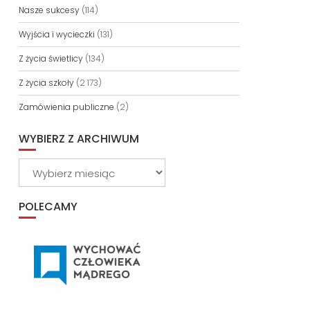
Nasze sukcesy
(114)
Wyjścia i wycieczki
(131)
Z życia świetlicy
(134)
Z życia szkoły
(2 173)
Zamówienia publiczne
(2)
WYBIERZ Z ARCHIWUM
Wybierz
z
archiwum
POLECAMY