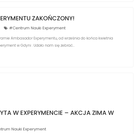
ERYMENTU ZAKOŃCZONY!
#Centrum Nauki Experyment
rogramie Ambasador Experymentu, od września do końca kwietnia
peryment w Gdyni . Udało nam się zebrać…
IZYTA W EXPERYMENCIE – AKCJA ZIMA W
trum Nauki Experyment