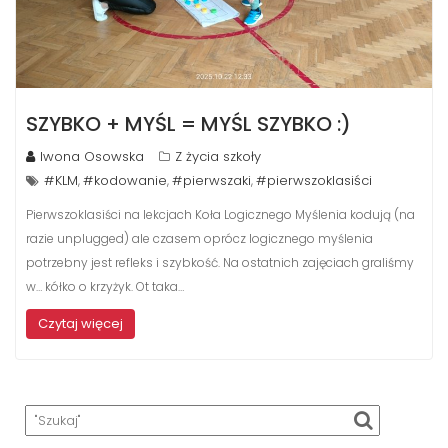
SZYBKO + MYŚL = MYŚL SZYBKO :)
Iwona Osowska
Z życia szkoły
#KLM
#kodowanie
#pierwszaki
#pierwszoklasiści
,
,
,
Pierwszoklasiści na lekcjach Koła Logicznego Myślenia kodują (na
razie unplugged) ale czasem oprócz logicznego myślenia
potrzebny jest refleks i szybkość. Na ostatnich zajęciach graliśmy
w… kółko o krzyżyk. Ot taka…
Czytaj więcej