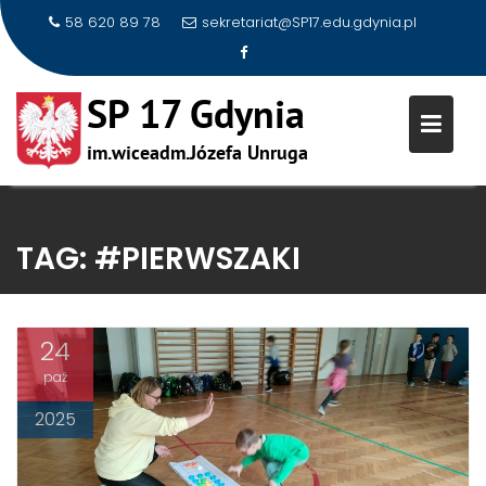
58 620 89 78
sekretariat@SP17.edu.gdynia.pl
Skip
to
TAG:
#PIERWSZAKI
content
24
paź
2025