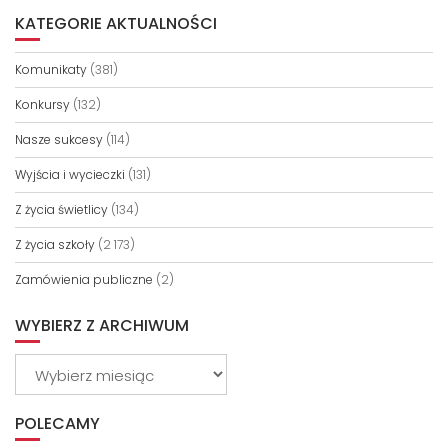
KATEGORIE AKTUALNOŚCI
Komunikaty
(381)
Konkursy
(132)
Nasze sukcesy
(114)
Wyjścia i wycieczki
(131)
Z życia świetlicy
(134)
Z życia szkoły
(2 173)
Zamówienia publiczne
(2)
WYBIERZ Z ARCHIWUM
Wybierz
z
archiwum
POLECAMY