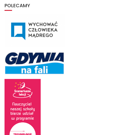
archiwum
POLECAMY