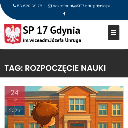
58 620 89 78
sekretariat@SP17.edu.gdynia.pl
Skip
to
TAG:
ROZPOCZĘCIE NAUKI
content
24
lip
2025