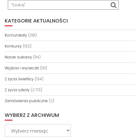
KATEGORIE AKTUALNOŚCI
Komunikaty
(381)
Konkursy
(132)
Nasze sukcesy
(114)
Wyjścia i wycieczki
(131)
Z życia świetlicy
(134)
Z życia szkoły
(2 173)
Zamówienia publiczne
(2)
WYBIERZ Z ARCHIWUM
Wybierz
z